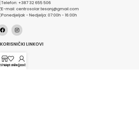
Telefon: +387 32 655 506
E-mail: centrosolar.tesanj@gmail.com
Ponedjeljak - Nedjelja: 07:00h - 16:00h
KORISNIČKI LINKOVI
O nama
Naše usluge
Shop
Lista želja
Moj račun
Lokacije
Kontakt
Novosti
Akcije
KATEGORIJE
Grijanje