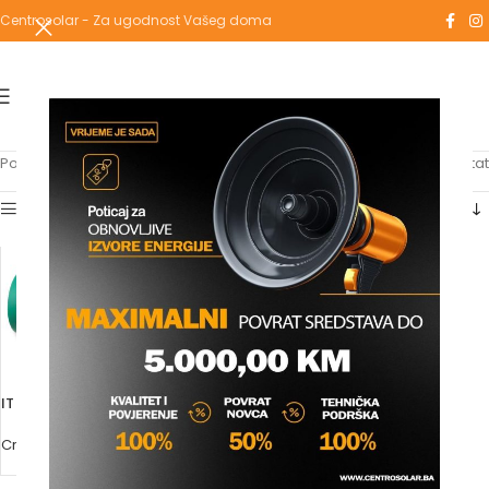
Centrosolar - Za ugodnost Vašeg doma
Početna
/
Proizvodi označeni “GGF”
Prikazuje se jedan rezultat
Show sidebar
IT HOLENDER MS ŽŽ (GGF)
Crijevo za tuš, čahure, gumice
Molimo vas prijavite se