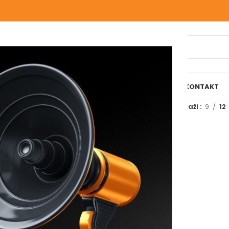
IJELI WEBSHOP
O NAMA
NAŠE USLUGE
BLOG
REFERENCE
KONTAKT
označeni “PPR. IT”
Prikaži
9
12