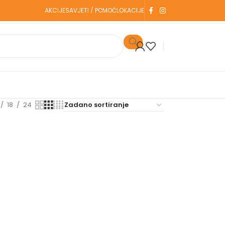
AKCIJE
SAVJETI / POMOĆ
LOKACIJE
18
24