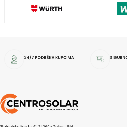
24/7 PODRŠKA KUPCIMA
SIGURN
Patriotske lige br 41, 74260 - Tešanj, BiH