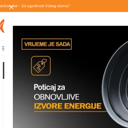
entrosolar - Za ugodnost Vašeg doma !
IZABERI KATEGORIJU
AKCIJSKA PONUDA
POPULARNE KATEGORIJE
POČETNA
PREGLEDAJ C
Početna
/
Proizvodi 
TOP KATEGORIJE
GRIJANJE
TOPLOTNE PUMPE
KLIMA UREĐAJI
VODOMATERIJAL