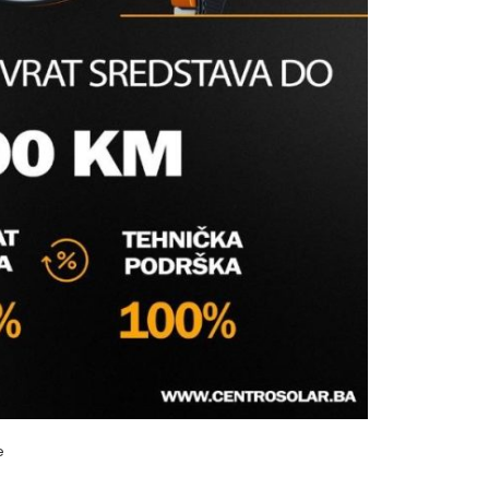
NO SA STOPOM PPR MM
tinzi
s prijavite se
e