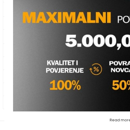
KANALIZACIONE CIJEVI I
SPOJNI ELEMENTI
CIJEVI ZA ZAŠTITU KABLOVA
KUPAONSKI NAMJEŠTAJ I
IT ZAVRŠNO KOLJE
SANITARIJE
(CCM)
KERAMIKA
Vodomaterijal
,
PPR Fi
Molimo va
GALANTERIJA
HIDRANTSKA OPREMA
ALATI
OSTALO – MATERIJAL
Read mor