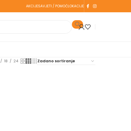
AKCIJE
SAVJETI / POMOĆ
LOKACIJE
18
24