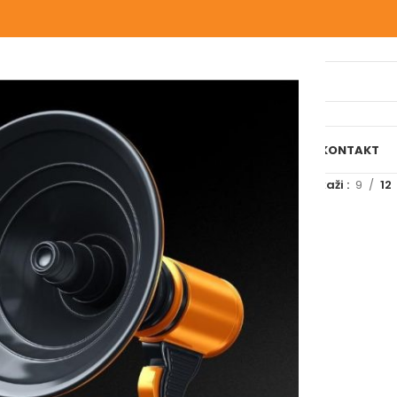
IJELI WEBSHOP
O NAMA
NAŠE USLUGE
BLOG
REFERENCE
KONTAKT
označeni “RIP”
Prikaži
9
12
AD 7/11 (RIP)