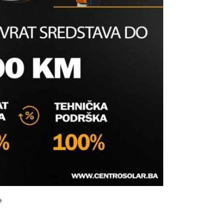
tinzi
s prijavite se
e