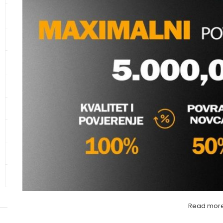
Vodomaterijal
,
PPR Fi
KANALIZACIONE CIJEVI I
Molimo va
SPOJNI ELEMENTI
CIJEVI ZA ZAŠTITU KABLOVA
KUPAONSKI NAMJEŠTAJ I
SANITARIJE
KERAMIKA
GALANTERIJA
HIDRANTSKA OPREMA
ALATI
OSTALO – MATERIJAL
Read mor