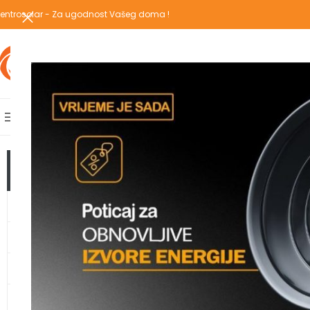
entrosolar - Za ugodnost Vašeg doma !
IZABERI KATEGORIJU
AKCIJSKA PONUDA
POPULARNE KATEGORIJE
POČETNA
PREGLEDAJ C
Početna
/
Proizvodi 
TOP KATEGORIJE
GRIJANJE
TOPLOTNE PUMPE
KLIMA UREĐAJI
IT REPARATURNI KOM
VODOMATERIJAL