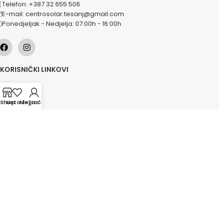
Telefon: +387 32 655 506
E-mail: centrosolar.tesanj@gmail.com
Ponedjeljak - Nedjelja: 07:00h - 16:00h
KORISNIČKI LINKOVI
O nama
Naše usluge
Shop
Lista želja
Moj račun
Lokacije
Kontakt
Novosti
Akcije
KATEGORIJE
Grijanje