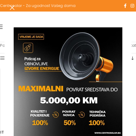
Centrosolar - Za ugodnost Vašeg doma
Početna
/
Proizvodi označeni “TEQ”
Prikazuje se jedan rezultat
Show sidebar
IT KRIŽNI KOMAD PPR (TEQ)