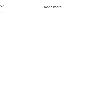
Vodomaterijal
,
PPR Fitinzi
Read more
Molimo vas prijavite se