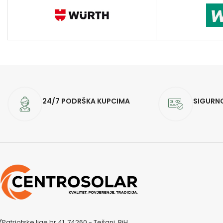
24/7 PODRŠKA KUPCIMA
SIGURN
Patriotske lige br 41, 74260 - Tešanj, BiH