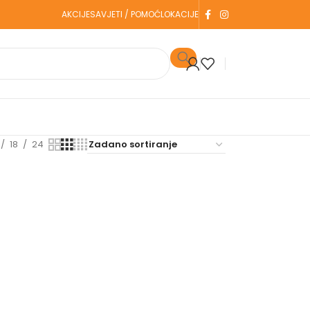
AKCIJE
SAVJETI / POMOĆ
LOKACIJE
18
24