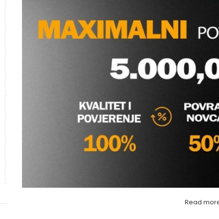
KANALIZACIONE CIJEVI I
SPOJNI ELEMENTI
CIJEVI ZA ZAŠTITU KABLOVA
KUPAONSKI NAMJEŠTAJ I
IT ZAVRŠNO KOLJE
SANITARIJE
(CCM)
KERAMIKA
Vodomaterijal
,
PPR Fi
Molimo va
GALANTERIJA
HIDRANTSKA OPREMA
ALATI
OSTALO – MATERIJAL
Read mor