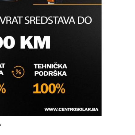
NO SA STOPOM PPR MM
tinzi
s prijavite se
e