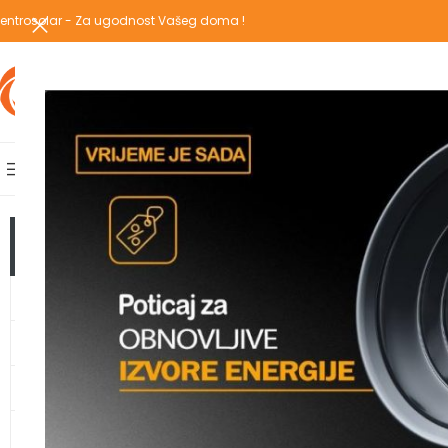
entrosolar - Za ugodnost Vašeg doma !
IZABERI KATEGORIJU
AKCIJSKA PONUDA
POPULARNE KATEGORIJE
POČETNA
PREGLEDAJ C
Početna
/
Proizvodi
TOP KATEGORIJE
GRIJANJE
TOPLOTNE PUMPE
KLIMA UREĐAJI
VODOMATERIJAL