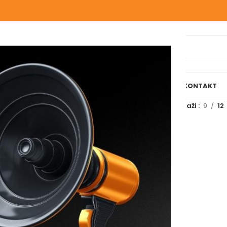
IJELI WEBSHOP
O NAMA
NAŠE USLUGE
BLOG
REFERENCE
KONTAKT
 označeni “ZAVRŠNO”
Prikaži
9
12