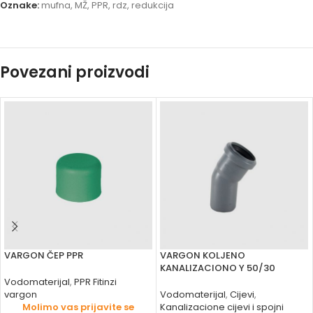
Oznake:
mufna
,
MŽ
,
PPR
,
rdz
,
redukcija
Povezani proizvodi
VARGON ČEP PPR
VARGON KOLJENO
KANALIZACIONO Y 50/30
Vodomaterijal
,
PPR Fitinzi
vargon
Vodomaterijal
,
Cijevi
,
Molimo vas prijavite se
Kanalizacione cijevi i spojni