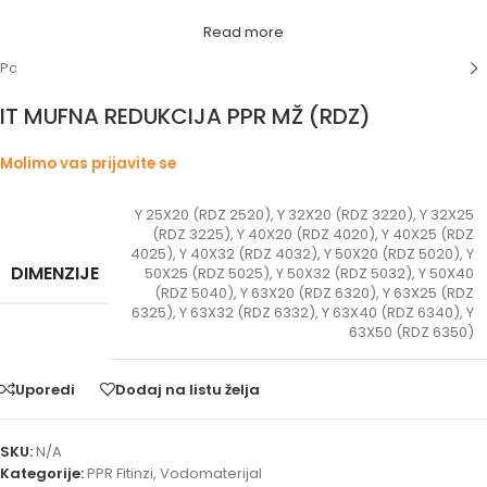
Read more
Početna
/
Vodomaterijal
/
PPR Fitinzi
IT MUFNA REDUKCIJA PPR MŽ (RDZ)
Molimo vas prijavite se
Y 25X20 (RDZ 2520)
,
Y 32X20 (RDZ 3220)
,
Y 32X25
(RDZ 3225)
,
Y 40X20 (RDZ 4020)
,
Y 40X25 (RDZ
4025)
,
Y 40X32 (RDZ 4032)
,
Y 50X20 (RDZ 5020)
,
Y
DIMENZIJE
50X25 (RDZ 5025)
,
Y 50X32 (RDZ 5032)
,
Y 50X40
(RDZ 5040)
,
Y 63X20 (RDZ 6320)
,
Y 63X25 (RDZ
6325)
,
Y 63X32 (RDZ 6332)
,
Y 63X40 (RDZ 6340)
,
Y
63X50 (RDZ 6350)
Uporedi
Dodaj na listu želja
SKU:
N/A
Kategorije:
PPR Fitinzi
,
Vodomaterijal