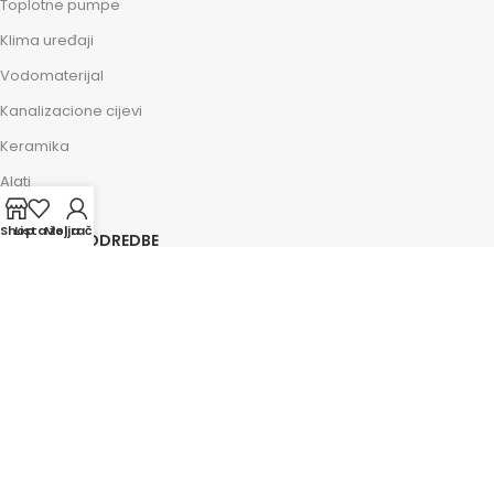
Toplotne pumpe
Klima uređaji
Vodomaterijal
Kanalizacione cijevi
Keramika
Alati
Shop
Lista želja
Moj račun
ZAKONSKE ODREDBE
Impressum
Kolačići
Politika privatnosti
Osnovni uslovi
Savjeti i pomoć