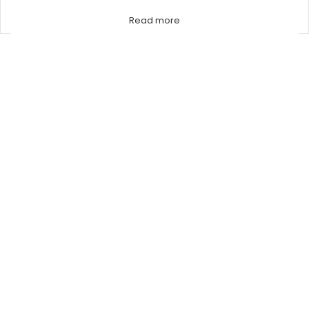
PUFER SPREMNIK
SOLARNI SPREMNIK
5 artikala
4 artikala
Read more