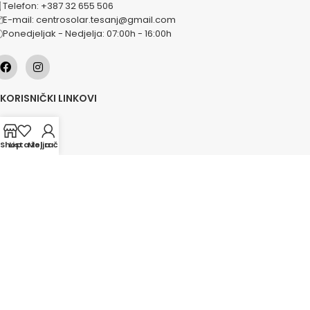
Telefon: +387 32 655 506
E-mail: centrosolar.tesanj@gmail.com
Ponedjeljak - Nedjelja: 07:00h - 16:00h
KORISNIČKI LINKOVI
O nama
Naše usluge
Shop
Lista želja
Moj račun
Lokacije
Kontakt
Novosti
Akcije
KATEGORIJE
Grijanje