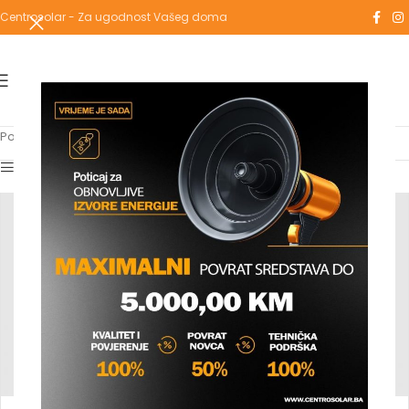
Centrosolar - Za ugodnost Vašeg doma
Početna
/
Grijanje
/
Spremnici
Show sidebar