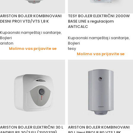
ARISTON BOJLER KOMBINOVANI
TESY BOJLER ELEKTRIČNI 2000W
DESNI PRO1 VTD/VTS 1,8 K
BASE LINE s regulacijom
ANTICALC
Kupaonski namještaj i sanitarije
,
Bojleri
Kupaonski namještaj i sanitarije
,
ariston
Bojleri
Molimo vas prijavite se
tesy
Molimo vas prijavite se
ARISTON BOJLER ELEKTRIČNI 30 L
ARISTON BOJLER KOMBINOVANI
ANDRIS RS 30/3 EU (3100339)
80 L lijevi PRO1 R 80 VTS 1,8K