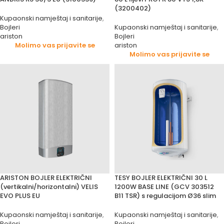
(3200402)
Kupaonski namještaj i sanitarije
,
Bojleri
Kupaonski namještaj i sanitarije
,
ariston
Bojleri
Molimo vas prijavite se
ariston
Molimo vas prijavite se
ARISTON BOJLER ELEKTRIČNI
TESY BOJLER ELEKTRIČNI 30 L
(vertikalni/horizontalni) VELIS
1200W BASE LINE (GCV 303512
EVO PLUS EU
B11 TSR) s regulacijom Ø36 slim
Kupaonski namještaj i sanitarije
,
Kupaonski namještaj i sanitarije
,
Bojleri
Bojleri