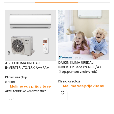
DAIKIN KLIMA UREĐAJ
AIRFEL KLIMA UREĐAJ
P
INVERTER Sensira A++ /A+
INVERTER LTX/LRX A++/A+
P
(top.pumpa zrak-zrak)
Klima uređaji
S
Klima uređaji
daikin
V
Molimo vas prijavite se
Molimo vas prijavite se
Airfel tehničke karakteristike