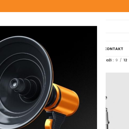
IJELI WEBSHOP
O NAMA
NAŠE USLUGE
BLOG
REFERENCE
KONTAKT
jal
/
Sifoni i nastavci
/
Sifoni za umivaonik
Prikaži
9
12