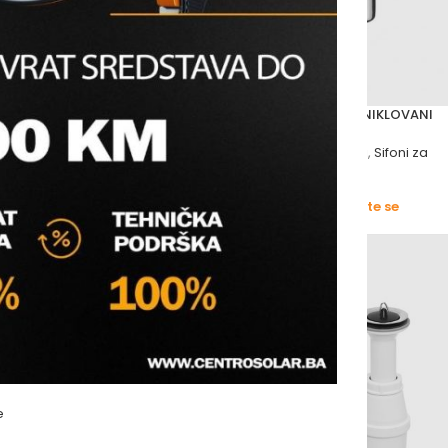
VAONIK NIKLOVANI S
UNITAS SIFON ZA UMIVAONIK NIKLOVANI
Vodomaterijal
,
Sifoni i nastavci
,
Sifoni za
i i nastavci
,
Sifoni za
umivaonik
unitas
Molimo vas prijavite se
s prijavite se
e