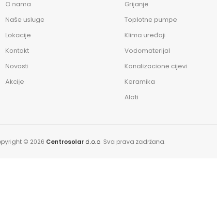
O nama
Grijanje
Naše usluge
Toplotne pumpe
Lokacije
Klima uređaji
Kontakt
Vodomaterijal
Novosti
Kanalizacione cijevi
Akcije
Keramika
Alati
pyright © 2026
Centrosolar
d.o.o.
Sva prava zadržana.