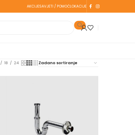
AKCIJE
SAVJETI / POMOĆ
LOKACIJE
18
24