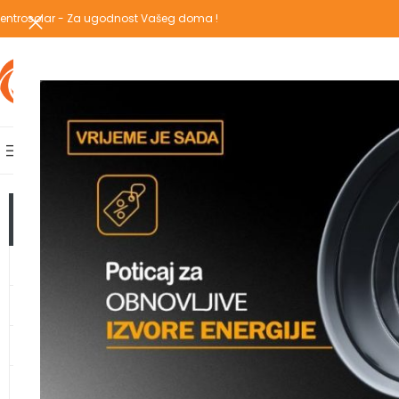
entrosolar - Za ugodnost Vašeg doma !
IZABERI KATEGORIJU
AKCIJSKA PONUDA
POPULARNE KATEGORIJE
POČETNA
PREGLEDAJ C
Početna
/
Vodomateri
TOP KATEGORIJE
GRIJANJE
TOPLOTNE PUMPE
KLIMA UREĐAJI
VODOMATERIJAL