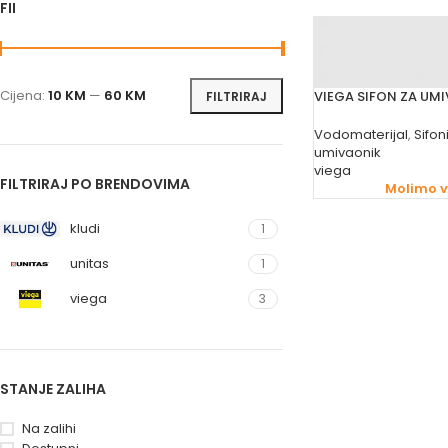
FILTRIRAJ PO CIJENI
Cijena:
10 KM
—
60 KM
VIEGA SIFON ZA UM
FILTRIRAJ
Vodomaterijal
,
Sifon
umivaonik
viega
FILTRIRAJ PO BRENDOVIMA
Molimo va
kludi
1
unitas
1
viega
3
STANJE ZALIHA
Na zalihi