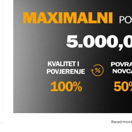
KANALIZACIONE CIJEVI I
SPOJNI ELEMENTI
CIJEVI ZA ZAŠTITU KABLOVA
KLUDI SIFON ZA UMI
KUPAONSKI NAMJEŠTAJ I
PILETOM;S BOCOM
SANITARIJE
Vodomaterijal
,
Sifon
KERAMIKA
umivaonik
kludi
GALANTERIJA
Molimo va
HIDRANTSKA OPREMA
ALATI
OSTALO – MATERIJAL
Read mor