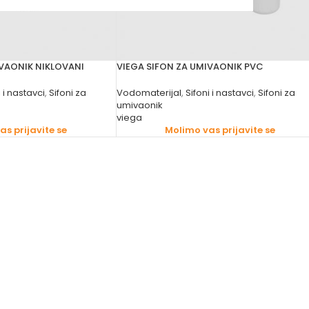
IVAONIK NIKLOVANI
VIEGA SIFON ZA UMIVAONIK PVC
i i nastavci
,
Sifoni za
Vodomaterijal
,
Sifoni i nastavci
,
Sifoni za
umivaonik
viega
s prijavite se
Molimo vas prijavite se