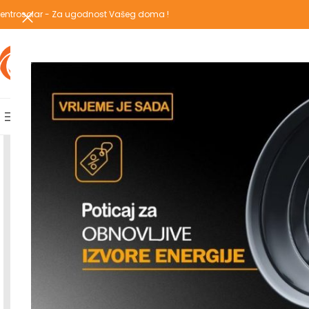
entrosolar - Za ugodnost Vašeg doma !
IZABERI KATEGORIJU
AKCIJSKA PONUDA
POPULARNE KATEGORIJE
POČETNA
PREGLEDAJ C