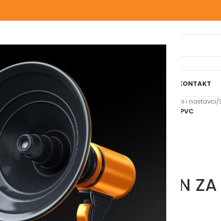
IJELI WEBSHOP
O NAMA
NAŠE USLUGE
BLOG
REFERENCE
KONTAKT
Početna
/
Vodomaterijal
/
Sifoni i nastavci
/
VIEGA SIFON ZA UMIVAONIK PVC
VIEGA SIFON Z
Molimo vas prijavite se