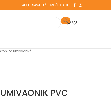
AKCIJE
SAVJETI / POMOĆ
LOKACIJE
Sifoni za umivaonik
/
A UMIVAONIK PVC