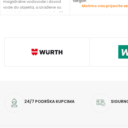
vargon
magistralne vodovode i dovod
Molimo vas prijavite se
vode do objekta, a izrađene su
od polietilena visoke gustoće PE-
HD
24/7 PODRŠKA KUPCIMA
SIGURN