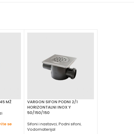
45 MŽ
VARGON SIFON PODNI 2/1
VARGON T KOMAD
HORIZONTALNI INOX Y
50/150/150
zi
Vodomaterijal
,
PP
vargon
ite se
Sifoni i nastavci
,
Podni sifoni
,
Molimo vas 
Vodomaterijal