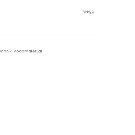
viega
vaonik
,
Vodomaterijal