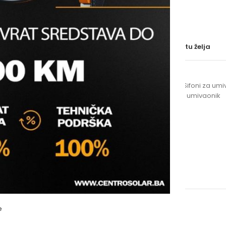
BRAND
Uporedi
Dodaj na listu želja
SKU:
23633
Kategorije:
Sifoni i nastavci
,
Sifoni za umi
Oznake:
sifon
,
viega sifon
,
za umivaonik
e