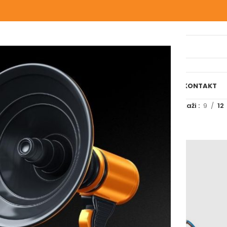
IJELI WEBSHOP
O NAMA
NAŠE USLUGE
BLOG
REFERENCE
KONTAKT
Prikaži
9
12
var