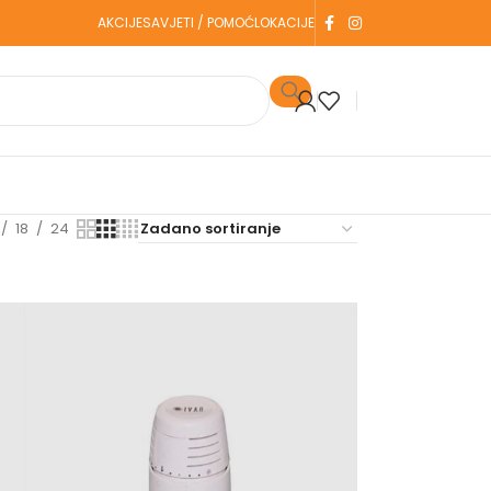
AKCIJE
SAVJETI / POMOĆ
LOKACIJE
18
24