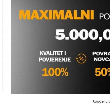
KANALIZACIONE CIJEVI I
SPOJNI ELEMENTI
CIJEVI ZA ZAŠTITU KABLOVA
KUPAONSKI NAMJEŠTAJ I
SANITARIJE
IVAR CIJEV NIKLOV
mm
KERAMIKA
Vodomaterijal
,
Cijev
ivar
GALANTERIJA
Molimo va
HIDRANTSKA OPREMA
ALATI
OSTALO – MATERIJAL
Read mor