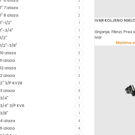
1" 6 izlaza
2
1" 7 izlaza
1
1" 8 izlaza
2
IVAR KOLJENO NIKL
1"-1/2"
1
1"-3/4"
1
Grijanje
,
Fitinzi
,
Pres 
ivar
1/2"
7
Molimo va
1/2"-3/8"
1
10 izlaza
3
11 izlaza
1
12 izlaza
1
2 izlaza
3
2" 3/P KV28
1
3 izlaza
4
3/4"
7
3/4" 3/P KV6
1
3/8"
1
4 izlaza
4
5 izlaza
4