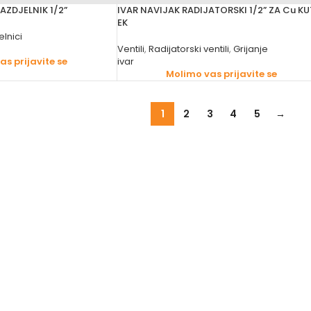
AZDJELNIK 1/2”
IVAR NAVIJAK RADIJATORSKI 1/2” ZA Cu KU
EK
elnici
Ventili
,
Radijatorski ventili
,
Grijanje
s prijavite se
ivar
Molimo vas prijavite se
1
2
3
4
5
→