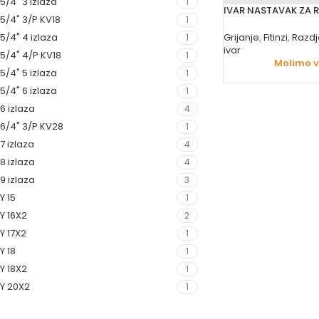
5/4" 3 izlaza
1
IVAR NASTAVAK ZA R
5/4" 3/P KV18
1
Grijanje
,
Fitinzi
,
Razdj
5/4" 4 izlaza
1
ivar
5/4" 4/P KV18
1
Molimo va
5/4" 5 izlaza
1
5/4" 6 izlaza
1
6 izlaza
4
6/4" 3/P KV28
1
7 izlaza
4
8 izlaza
4
9 izlaza
3
Y 15
1
Y 16X2
2
Y 17X2
1
Y 18
1
Y 18X2
1
Y 20X2
1