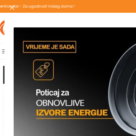
entrosolar - Za ugodnost Vašeg doma !
IZABERI KATEGORIJU
AKCIJSKA PONUDA
POPULARNE KATEGORIJE
POČETNA
PREGLEDAJ C
Početna
/
Shop
TOP KATEGORIJE
Clear filters
i
GRIJANJE
TOPLOTNE PUMPE
KLIMA UREĐAJI
VODOMATERIJAL