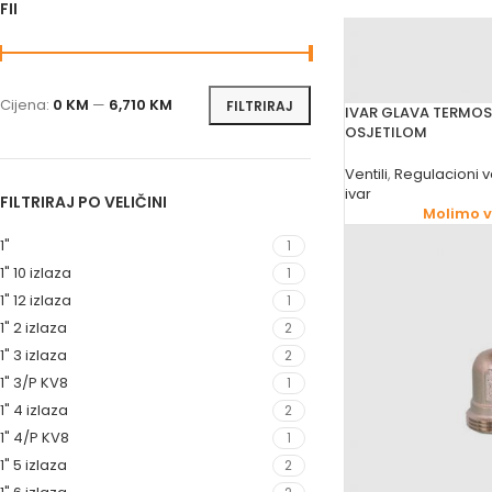
FILTRIRAJ PO CIJENI
Cijena:
0 KM
—
6,710 KM
FILTRIRAJ
IVAR GLAVA TERMOS
OSJETILOM
Ventili
,
Regulacioni ve
ivar
FILTRIRAJ PO VELIČINI
Molimo va
1"
1
1" 10 izlaza
1
1" 12 izlaza
1
1" 2 izlaza
2
1" 3 izlaza
2
1" 3/P KV8
1
1" 4 izlaza
2
1" 4/P KV8
1
1" 5 izlaza
2