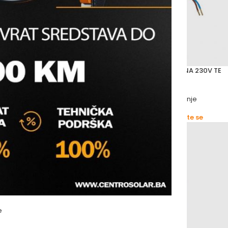
ANA USPONSKA Y 15X1000
IVAR GLAVA ELEKTROMAGNETNA 230V TE
3040
i
Ventili
,
Regulacioni ventili
,
Grijanje
ivar
s prijavite se
Molimo vas prijavite se
e