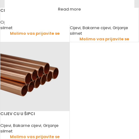
Read more
CIJEV CU U KOLUTU
CIJEV CU U KOLUTU SA
IZOLACIJOM ZA KLIME CONDY
Cijevi
,
Bakarne cijevi
,
Grijanje
silmet
Cijevi
,
Bakarne cijevi
,
Grijanje
Molimo vas prijavite se
silmet
Molimo vas prijavite se
CIJEV CU U ŠIPCI
Cijevi
,
Bakarne cijevi
,
Grijanje
silmet
Molimo vas prijavite se