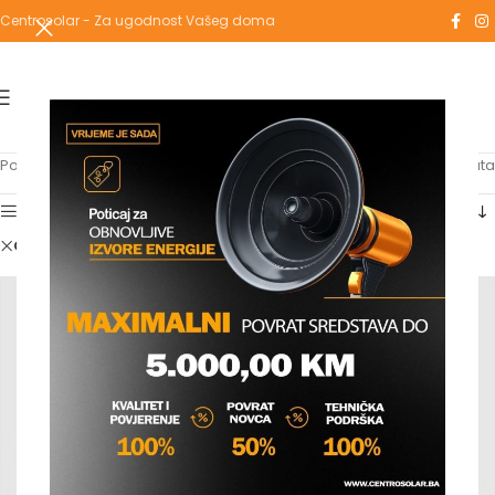
Centrosolar - Za ugodnost Vašeg doma
Početna
/
Shop
Prikaz svih 3 rezultata
Show sidebar
Clear filters
silmet