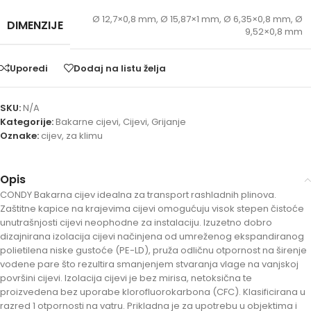
Ø 12,7×0,8 mm
,
Ø 15,87×1 mm
,
Ø 6,35×0,8 mm
,
Ø
DIMENZIJE
9,52×0,8 mm
Uporedi
Dodaj na listu želja
SKU:
N/A
Kategorije:
Bakarne cijevi
,
Cijevi
,
Grijanje
Oznake:
cijev
,
za klimu
Opis
CONDY Bakarna cijev idealna za transport rashladnih plinova.
Zaštitne kapice na krajevima cijevi omogućuju visok stepen čistoće
unutrašnjosti cijevi neophodne za instalaciju. Izuzetno dobro
dizajnirana izolacija cijevi načinjena od umreženog ekspandiranog
polietilena niske gustoće (PE-LD), pruža odličnu otpornost na širenje
vodene pare što rezultira smanjenjem stvaranja vlage na vanjskoj
površini cijevi. Izolacija cijevi je bez mirisa, netoksična te
proizvedena bez uporabe klorofluorokarbona (CFC). Klasificirana u
razred 1 otpornosti na vatru. Prikladna je za upotrebu u objektima i