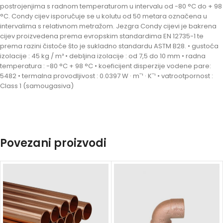
postrojenjima s radnom temperaturom u intervalu od -80 °C do + 98
°C. Condy cijev isporučuje se u kolutu od 50 metara označena u
intervalima s relativnom metražom. Jezgra Condy cijevi je bakrena
cijev proizvedena prema evropskim standardima EN 12735-1 te
prema razini čistoće što je sukladno standardu ASTM B28. • gustoća
izolacije : 45 kg / m³ • debljina izolacije : od 7,5 do 10 mm • radna
temperatura : -80 °C + 98 °C • koeficijent disperzije vodene pare:
5482 • termalna provodljivost : 0.0397 W · mˉ¹ · Kˉ¹ • vatrootpornost :
Class 1 (samougasiva)
Povezani proizvodi