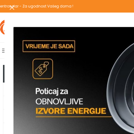
entrosolar - Za ugodnost Vašeg doma !
IZABERI KATEGORIJU
AKCIJSKA PONUDA
POPULARNE KATEGORIJE
POČETNA
PREGLEDAJ C
Početna
/
Shop
TOP KATEGORIJE
Clear filters
f
GRIJANJE
TOPLOTNE PUMPE
KLIMA UREĐAJI
VODOMATERIJAL