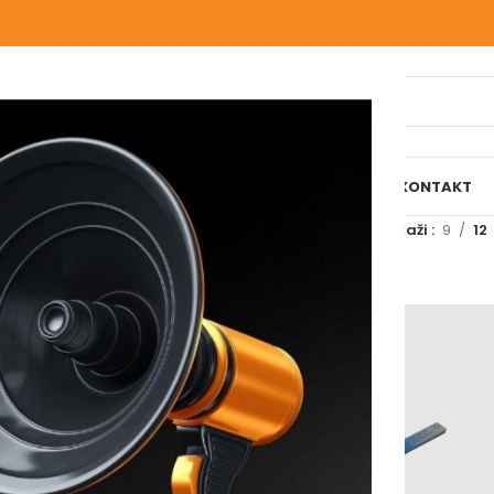
IJELI WEBSHOP
O NAMA
NAŠE USLUGE
BLOG
REFERENCE
KONTAKT
Prikaži
9
12
elder