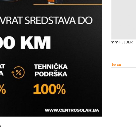
-CuP6 / 2 mm (kg) FELDER
ŽICA ZA TVRDI LEM L-CuP6 / 2 mm FELDER
Ostalo - Materijal
felder
s prijavite se
Molimo vas prijavite se
e