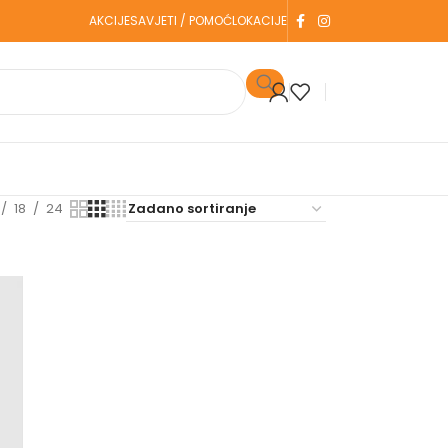
AKCIJE
SAVJETI / POMOĆ
LOKACIJE
18
24