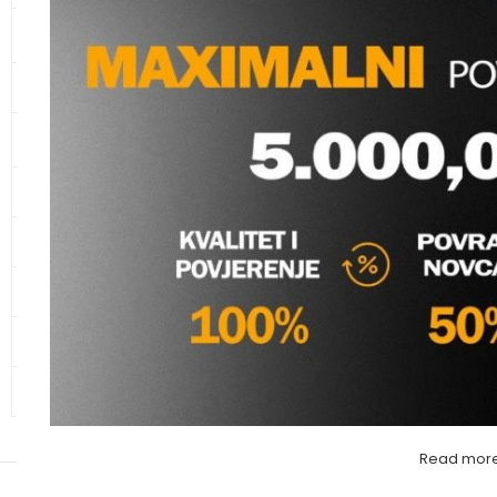
KANALIZACIONE CIJEVI I
SPOJNI ELEMENTI
CIJEVI ZA ZAŠTITU KABLOVA
KUPAONSKI NAMJEŠTAJ I
SANITARIJE
ŽICA ZA TVRDI LEM L
KERAMIKA
Ostalo - Materijal
felder
Molimo va
GALANTERIJA
HIDRANTSKA OPREMA
ALATI
OSTALO – MATERIJAL
Read mor