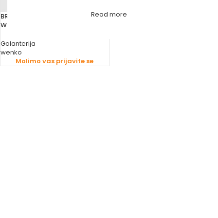
Read more
BRISAČ STAKLA TUŠ KABINA
WENKO Loano (20178100)
Galanterija
wenko
Molimo vas prijavite se