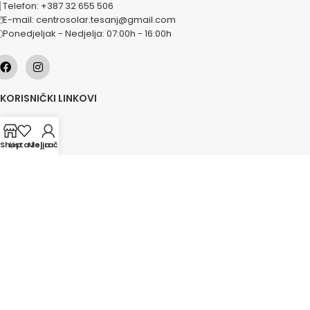
Telefon: +387 32 655 506
E-mail: centrosolar.tesanj@gmail.com
Ponedjeljak - Nedjelja: 07:00h - 16:00h
KORISNIČKI LINKOVI
O nama
Naše usluge
Shop
Lista želja
Moj račun
Lokacije
Kontakt
Novosti
Akcije
KATEGORIJE
Grijanje