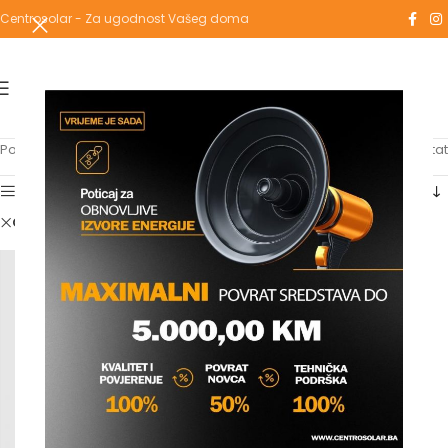
Centrosolar - Za ugodnost Vašeg doma
Početna
/
Shop
Prikazuje se jedan rezultat
Show sidebar
Clear filters
wenko