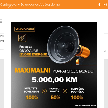
Centrosolar - Za ugodnost Vašeg doma
Početna
/
Grijanje
/
Ventili
/
Radijatorski ventili
Prikaz 1–12 od 16 rezultata
Show sidebar