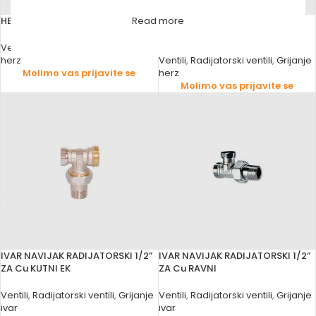
HERZ RADIJATORSKI 1/2” KUTNI
HERZ VENTIL RADIJATORSKI 1/2”
Read more
RAVNI
Ventili
,
Radijatorski ventili
,
Grijanje
herz
Ventili
,
Radijatorski ventili
,
Grijanje
Molimo vas prijavite se
herz
Molimo vas prijavite se
IVAR NAVIJAK RADIJATORSKI 1/2”
IVAR NAVIJAK RADIJATORSKI 1/2”
ZA Cu KUTNI EK
ZA Cu RAVNI
Ventili
,
Radijatorski ventili
,
Grijanje
Ventili
,
Radijatorski ventili
,
Grijanje
ivar
ivar