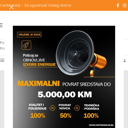
Centrosolar - Za ugodnost Vašeg doma
Početna
/
Kupaonski namještaj i sanitarije
/
WC šolje i bidei
Prikaz 1–12 od 33 rezultata
Show sidebar