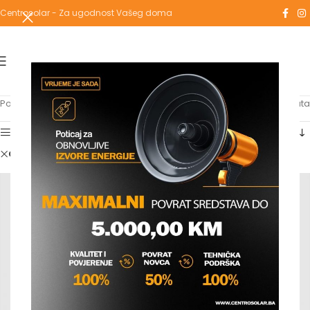
Centrosolar - Za ugodnost Vašeg doma
Početna
/
Shop
Prikaz svih 3 rezultata
Show sidebar
Clear filters
kaimann