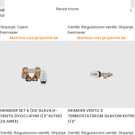
Read more
HEIMEIER CIJEV NIKLOVANA
HEIMEIER GLAVA TERMOSTATSKA
USPONSKA Y 15X1100
DU M30X1.5
Grijanje
,
Cijevi
Ventili
,
Regulacioni ventili
,
Grijanje
heimeier
heimeier
Molimo vas prijavite se
Molimo vas prijavite se
HEIMEIER SET 6 (DX GLAVA,H-
HEIMEIER VENTIL S
VENTIL DVOCIJEVNI 1/2” KUTNI)
TERMOSTATSKOM GLAVOM KUTNI
ZA AIRFEL
1/2”
Ventili
,
Regulacioni ventili
,
Grijanje
Ventili
,
Regulacioni ventili
,
Grijanje