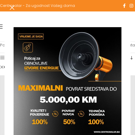
Centrosolar - Za ugodnost Vašeg doma
Početna
/
Shop
Prikaz svih 9 rezultata
Show sidebar
Clear filters
heimeier