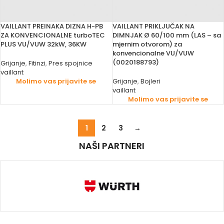
VAILLANT PREINAKA DIZNA H-PB
VAILLANT PRIKLJUČAK NA
ZA KONVENCIONALNE turboTEC
DIMNJAK Ø 60/100 mm (LAS – sa
PLUS VU/VUW 32kW, 36KW
mjernim otvorom) za
konvencionalne VU/VUW
(0020188793)
Grijanje
,
Fitinzi
,
Pres spojnice
vaillant
Molimo vas prijavite se
Grijanje
,
Bojleri
vaillant
Molimo vas prijavite se
1
2
3
→
NAŠI PARTNERI