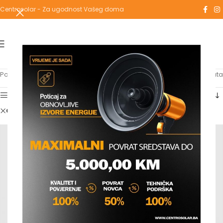
Centrosolar - Za ugodnost Vašeg doma
Početna
/
Shop
Prikaz 1–12 od 28 rezultata
Show sidebar
Clear filters
vaillant