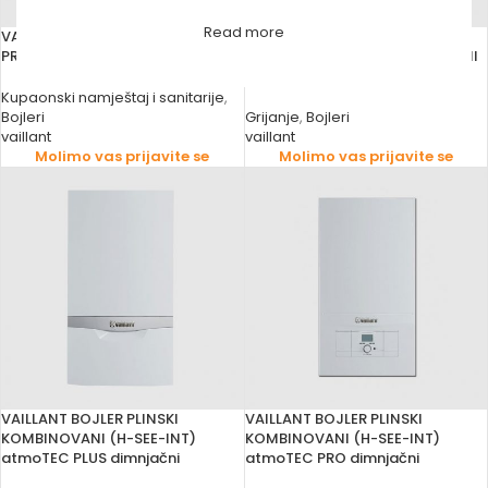
Read more
VAILLANT BOJLER ELEKTRIČNI
VAILLANT BOJLER
PROTOČNI VED VED E
KONDENZACIJSKI KOMBINOVANI
ecoTEC PRO fasadni
Kupaonski namještaj i sanitarije
,
Bojleri
Grijanje
,
Bojleri
vaillant
vaillant
Molimo vas prijavite se
Molimo vas prijavite se
VAILLANT BOJLER PLINSKI
VAILLANT BOJLER PLINSKI
KOMBINOVANI (H-SEE-INT)
KOMBINOVANI (H-SEE-INT)
atmoTEC PLUS dimnjačni
atmoTEC PRO dimnjačni