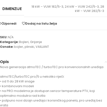
18 kW – VUW 182/5-3
,
24 kW – VUW 242/5-3
,
28
DIMENZIJE
kW – VUW 282/5-3
Uporedi
Dodaj na listu želja
SKU:
N/A
Kategorije:
Bojleri
,
Grijanje
Oznake:
bojler
,
plinski
,
VAILLANT
Opis
Nova generacija atmoTEC / turboTEC pro konvencionalnih uređaja
atmoTEC/turboTEC pro/5 u nekoliko riječi:
• od 11 do 28 kW snage
• kombinovani modeli
• na PRO modelima je dostupan senzor temperature PTV, koji
optimalno modulira rad kotla
• potpuno novi dizajn uređaja i korisničkog panela, pro uređaj bez
vrata