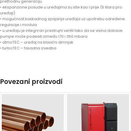
prethodnu generaciju
• ekspanzione posude u uređajima su iste kao i prije (6 litara pro
uređaji)
• mogućnost kaskadnog spajanja uređaja uz upotrebu određene
regulacije i modula
• u uređaju je integriran prestrujni ventil tako da se visina dobave
pumpe može podesiti između 170 i 350 mbara
• atmoTEC – uređaj na klasični dimnjak
• turboTEC – fasadna izvedba
Povezani proizvodi