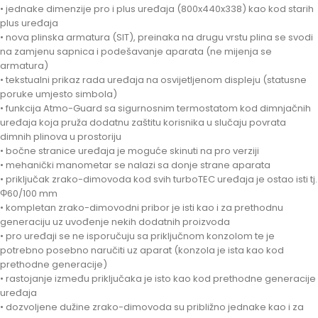
• jednake dimenzije pro i plus uređaja (800x440x338) kao kod starih
plus uređaja
• nova plinska armatura (SIT), preinaka na drugu vrstu plina se svodi
na zamjenu sapnica i podešavanje aparata (ne mijenja se
armatura)
• tekstualni prikaz rada uređaja na osvijetljenom displeju (statusne
poruke umjesto simbola)
• funkcija Atmo-Guard sa sigurnosnim termostatom kod dimnjačnih
uređaja koja pruža dodatnu zaštitu korisnika u slučaju povrata
dimnih plinova u prostoriju
• bočne stranice uređaja je moguće skinuti na pro verziji
• mehanički manometar se nalazi sa donje strane aparata
• priključak zrako-dimovoda kod svih turboTEC uređaja je ostao isti tj.
Φ60/100 mm
• kompletan zrako-dimovodni pribor je isti kao i za prethodnu
generaciju uz uvođenje nekih dodatnih proizvoda
• pro uređaji se ne isporučuju sa priključnom konzolom te je
potrebno posebno naručiti uz aparat (konzola je ista kao kod
prethodne generacije)
• rastojanje između priključaka je isto kao kod prethodne generacije
uređaja
• dozvoljene dužine zrako-dimovoda su približno jednake kao i za