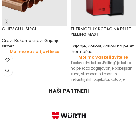
CIJEV CU U ŠIPCI
THERMOFLUX KOTAO NA PELET
PELLING MAXI
Cijevi
,
Bakarne cijevi
,
Grijanje
silmet
Grijanje
,
Kotlovi
,
Kotlovi na pelet
Molimo vas prijavite se
thermoflux
Molimo vas prijavite se
Toplovodni kotao „Pelling” je kotao
na pelet za zagrijavanje obiteljskih
kuća, stambenih i manjih
industrijskih objekata. Kotao je
modernog dizajna
NAŠI PARTNERI