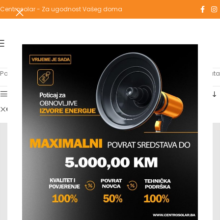
Centrosolar - Za ugodnost Vašeg doma
Početna
/
Shop
Prikaz svih 9 rezultata
Show sidebar
Clear filters
ariston