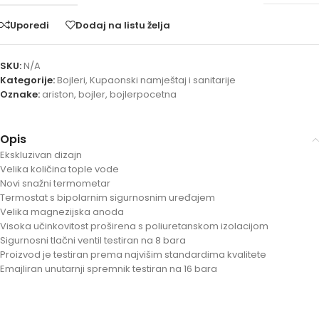
Uporedi
Dodaj na listu želja
SKU:
N/A
Kategorije:
Bojleri
,
Kupaonski namještaj i sanitarije
Oznake:
ariston
,
bojler
,
bojlerpocetna
Opis
Ekskluzivan dizajn
Velika količina tople vode
Novi snažni termometar
Termostat s bipolarnim sigurnosnim uređajem
Velika magnezijska anoda
Visoka učinkovitost proširena s poliuretanskom izolacijom
Sigurnosni tlačni ventil testiran na 8 bara
Proizvod je testiran prema najvišim standardima kvalitete
Emajliran unutarnji spremnik testiran na 16 bara