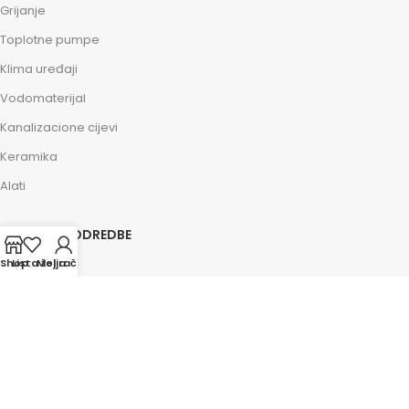
Grijanje
Toplotne pumpe
Klima uređaji
Vodomaterijal
Kanalizacione cijevi
Keramika
Alati
ZAKONSKE ODREDBE
Shop
Lista želja
Moj račun
Impressum
Kolačići
Politika privatnosti
Osnovni uslovi
Savjeti i pomoć