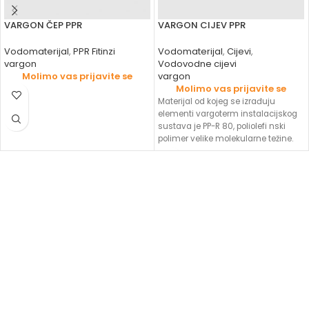
VARGON ČEP PPR
VARGON CIJEV PPR
Vodomaterijal
,
PPR Fitinzi
Vodomaterijal
,
Cijevi
,
vargon
Vodovodne cijevi
Molimo vas prijavite se
vargon
Molimo vas prijavite se
Materijal od kojeg se izrađuju
elementi vargoterm instalacijskog
sustava je PP-R 80, poliolefi nski
polimer velike molekularne težine.
PP-R 80