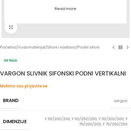
Read more
Povećaj sliku
Početna
/
Vodomaterijal
/
Sifoni i nastavci
/
Podni sifoni
VARGON SLIVNIK SIFONSKI PODNI VERTIKALNI
Molimo vas prijavite se
BRAND
vargon
Y 110/200/200
,
Y 110/250/250
,
Y 110/300/300
,
Y
DIMENZIJE
75/200/200
,
Y 75/250/250