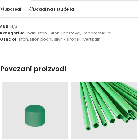
Uporedi
Dodaj na listu želja
SKU:
N/A
Kategorije:
Podni sifoni
,
Sifoni i nastavci
,
Vodomaterijal
Oznake:
sifon
,
sifon podni
,
slivnik sifonski
,
vertikalni
Povezani proizvodi