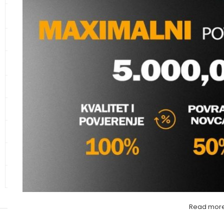
KANALIZACIONE CIJEVI I
SPOJNI ELEMENTI
CIJEVI ZA ZAŠTITU KABLOVA
VARGON SLIVNIK SIF
KUPAONSKI NAMJEŠTAJ I
SANITARIJE
Sifoni i nastavci
,
Podn
vargon
KERAMIKA
Molimo va
GALANTERIJA
HIDRANTSKA OPREMA
ALATI
OSTALO – MATERIJAL
Read mor