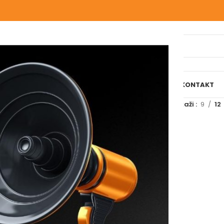
IJELI WEBSHOP
O NAMA
NAŠE USLUGE
BLOG
REFERENCE
KONTAKT
značeni “slivnik sifonski”
Prikaži
9
12