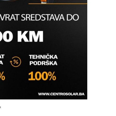
ONSKI PODNI VERTIKALNI
i sifoni
,
Vodomaterijal
s prijavite se
e