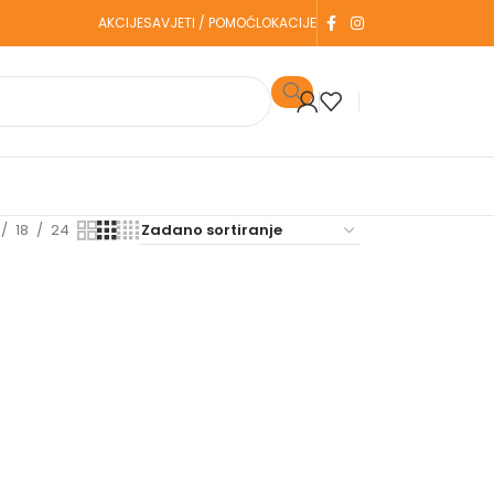
AKCIJE
SAVJETI / POMOĆ
LOKACIJE
18
24