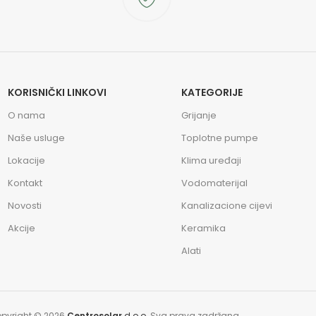
KORISNIČKI LINKOVI
KATEGORIJE
O nama
Grijanje
Naše usluge
Toplotne pumpe
Lokacije
Klima uređaji
Kontakt
Vodomaterijal
Novosti
Kanalizacione cijevi
Akcije
Keramika
Alati
pyright © 2026
Centrosolar
d.o.o.
Sva prava zadržana.