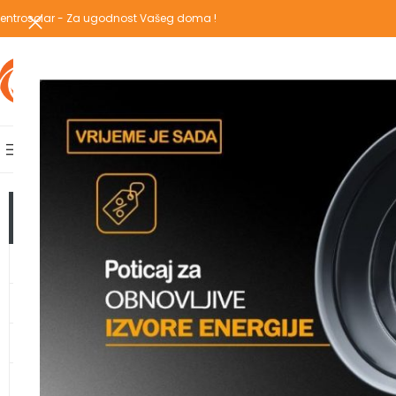
entrosolar - Za ugodnost Vašeg doma !
IZABERI KATEGORIJU
AKCIJSKA PONUDA
POPULARNE KATEGORIJE
POČETNA
PREGLEDAJ C
Početna
/
Proizvodi o
TOP KATEGORIJE
GRIJANJE
TOPLOTNE PUMPE
KLIMA UREĐAJI
VODOMATERIJAL