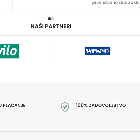
prvenstveno služi za d
vode od hidranta do m
požara, ali može se
NAŠI PARTNERI
O PLAĆANJE
100% ZADOVOLJSTVO