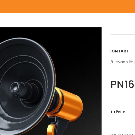
IJELI WEBSHOP
O NAMA
NAŠE USLUGE
BLOG
REFERENCE
KONTAKT
Početna
/
Hidrantska oprema
/
Lijevano že
FF 80×400 PN16
Molimo vas prijavite se
Uporedi
Dodaj na listu želja
SKU:
63069