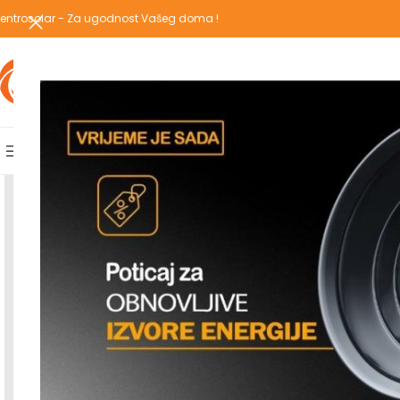
entrosolar - Za ugodnost Vašeg doma !
IZABERI KATEGORIJU
AKCIJSKA PONUDA
POPULARNE KATEGORIJE
POČETNA
PREGLEDAJ C