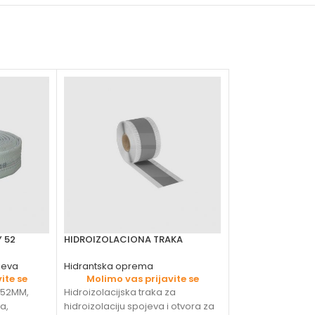
 52
HIDROIZOLACIONA TRAKA
HOLENDER MESIN
jeva
Hidrantska oprema
Hidrantska opre
ite se
Molimo vas prijavite se
Molimo vas 
Ø52MM,
Hidroizolacijska traka za
Okretni nastavak F
a,
hidroizolaciju spojeva i otvora za
Koristi se za mon