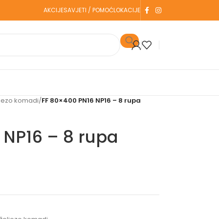
AKCIJE
SAVJETI / POMOĆ
LOKACIJE
ljezo komadi
/
FF 80×400 PN16 NP16 – 8 rupa
 NP16 – 8 rupa