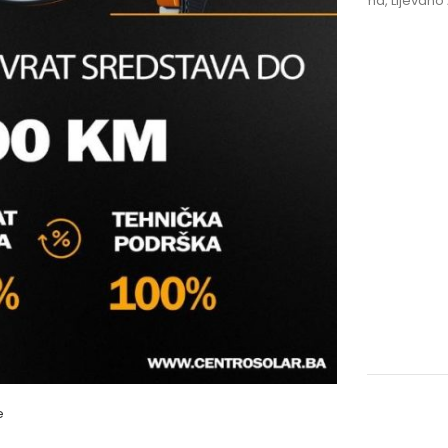
Kategorije:
Hidrantska oprema
,
Lijevano
Oznaka:
8 rupa
e