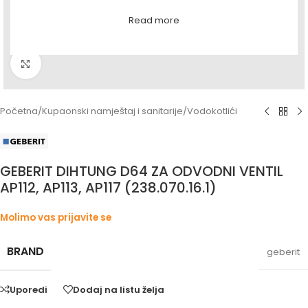
Read more
Povećaj sliku
Početna
/
Kupaonski namještaj i sanitarije
/
Vodokotlići
GEBERIT DIHTUNG D64 ZA ODVODNI VENTIL
AP112, AP113, AP117 (238.070.16.1)
Molimo vas prijavite se
BRAND
geberit
Uporedi
Dodaj na listu želja