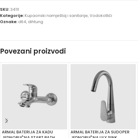
SKU:
34111
Kategorije:
Kupaonski namještaj i sanitarije
,
Vodokotlići
Oznake:
d64
,
dihtung
Povezani proizvodi
ARMAL BATERIJA ZA KADU
ARMAL BATERIJA ZA SUDOPER
JEDNORUČNA START BATH
JEDNORUČNA LILY SINK