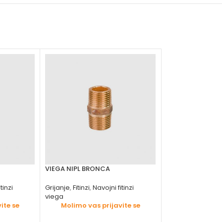
VIEGA NIPL BRONCA
VIEGA PRODUŽET
tinzi
Grijanje
,
Fitinzi
,
Navojni fitinzi
Grijanje
,
Fitinzi
,
Nav
viega
viega
ite se
Molimo vas prijavite se
Molimo vas 