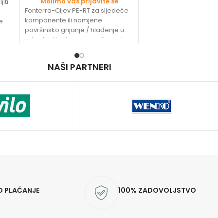
Molimo vas prijavite se
iti
Fonterra-Cijev PE-RT za sljedeće
komponente ili namjene:
e
površinsko grijanje / hlađenje u
prirodnoj boji osnovna cijev od
polietilena prema DIN EN ISO
NAŠI PARTNERI
O PLAĆANJE
100% ZADOVOLJSTVO