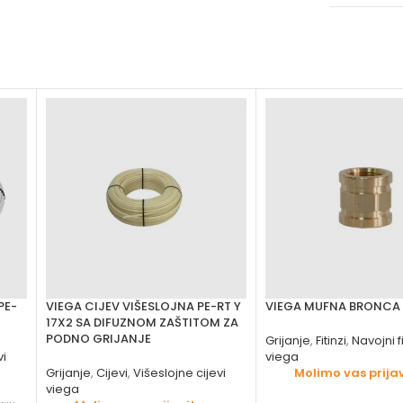
PE-
VIEGA CIJEV VIŠESLOJNA PE-RT Y
VIEGA MUFNA BRONCA
17X2 SA DIFUZNOM ZAŠTITOM ZA
PODNO GRIJANJE
Grijanje
,
Fitinzi
,
Navojni fi
vi
viega
Grijanje
,
Cijevi
,
Višeslojne cijevi
Molimo vas prijav
viega