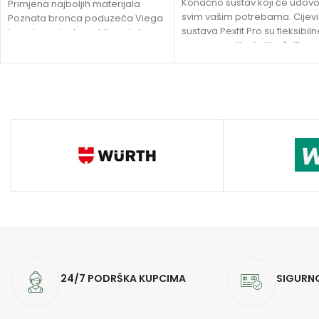
Konačno sustav koji će udovolj
Primjena najboljih materijala
svim vašim potrebama. Cijevi
Poznata bronca poduzeća Viega
sustava Pexfit Pro su fleksibiln
ispunjava visoke zahtjeve i stroge
upravo onoliko koliko želite.
granične vrijednosti domaće i
Njihova će dugotrajnost
međunarodne
24/7 PODRŠKA KUPCIMA
SIGURN