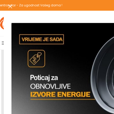
entrosolar - Za ugodnost Vašeg doma !
IZABERI KATEGORIJU
AKCIJSKA PONUDA
POPULARNE KATEGORIJE
POČETNA
PREGLEDAJ C