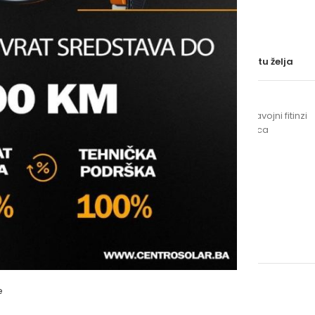
BRAND
Uporedi
Dodaj na listu želja
SKU:
48041
Kategorije:
Fitinzi
,
Grijanje
,
Navojni fitinzi
Oznake:
herz
,
kalibrator
,
ručica
e