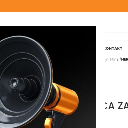
IJELI WEBSHOP
O NAMA
NAŠE USLUGE
BLOG
REFERENCE
KONTAKT
Početna
/
Grijanje
/
Fitinzi
/
Navojni fitinzi
/
HER
HERZ RUČICA Z
Molimo vas prijavite se