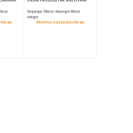
ROMIRANI
VIEGA PRODUŽETAK NIKLOVANI
VIEGA REDUKCIJ
tinzi
Grijanje
,
Fitinzi
,
Navojni fitinzi
Grijanje
,
Fitinzi
,
Nav
viega
viega
ite se
Molimo vas prijavite se
Molimo vas 