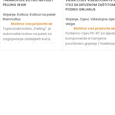
THERMOFLUX KOTAO NA PELET
VIEGA CIJEV VIŠESLOJNA PE-
PELLING 18 kW
17X2 SA DIFUZNOM ZAŠTITOM
PODNO GRIJANJE
Grijanje
,
Kotlovi
,
Kotlovi na pelet
thermoflux
Grijanje
,
Cijevi
,
Višeslojne cije
Molimo vas prijavite se
viega
Molimo vas prijavite se
Toplovodni kotao „Pelling“ je
Fonterra-Cijev PE-RT za slje
automatski kotao na pelet za
komponente ili namjene:
zagrijavanje obiteljskih kuća,
površinsko grijanje / hlađenje
stambenih i manjih industrijskih
prirodnoj boji osnovna cijev 
objekata. Kotao je modernog
polietilena prema DIN EN ISO