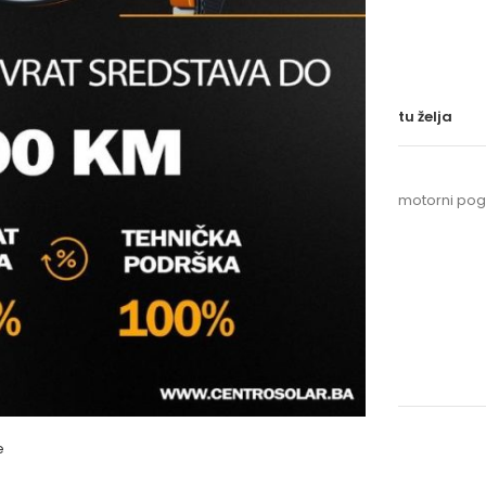
BRAND
Uporedi
Dodaj na listu želja
SKU:
50569
Kategorije:
Grijanje
,
Pumpe, motorni pogo
Oznake:
herz
,
kutni
,
set
OPIS
e