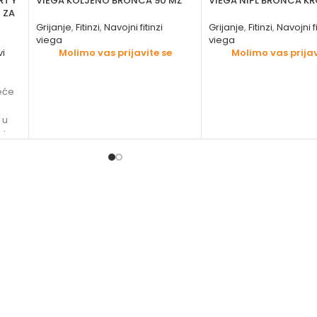
RT Y
VIEGA KOLJENO BRONCA 90 MŽ
VIEGA NIPL BRONCA K
 ZA
Grijanje
,
Fitinzi
,
Navojni fitinzi
Grijanje
,
Fitinzi
,
Navojni fi
viega
viega
vi
Molimo vas prijavite se
Molimo vas prijav
deće
 u
od