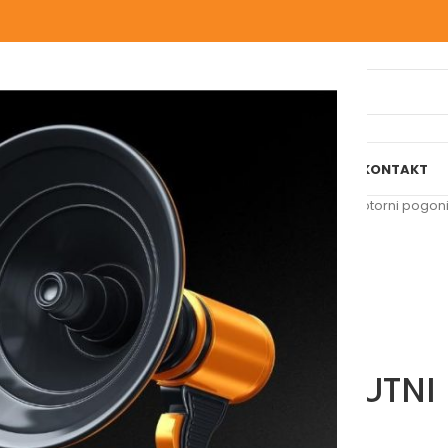
IJELI WEBSHOP
O NAMA
NAŠE USLUGE
BLOG
REFERENCE
KONTAKT
Početna
/
Grijanje
/
Pumpe, motorni pogoni,
HERZ SET KUTNI
Molimo vas prijavite se