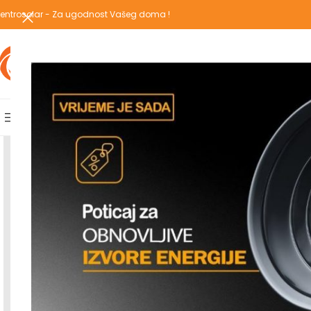
entrosolar - Za ugodnost Vašeg doma !
IZABERI KATEGORIJU
AKCIJSKA PONUDA
POPULARNE KATEGORIJE
POČETNA
PREGLEDAJ C