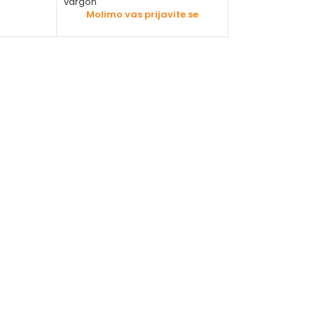
vargon
Molimo vas 
Molimo vas prijavite se