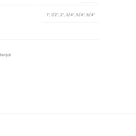
1”
,
1/2”
,
2”
,
3/4”
,
5/4”
,
6/4”
rijal