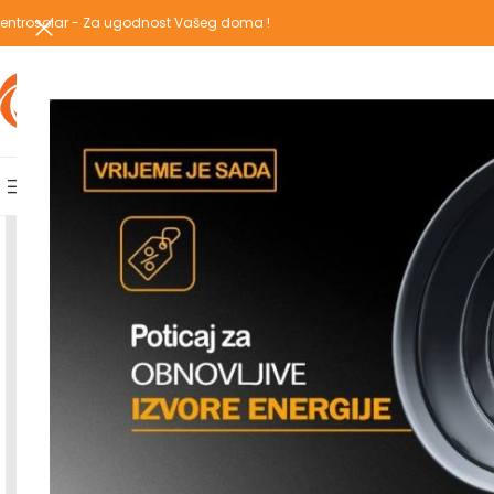
entrosolar - Za ugodnost Vašeg doma !
IZABERI KATEGORIJU
AKCIJSKA PONUDA
POPULARNE KATEGORIJE
POČETNA
PREGLEDAJ C