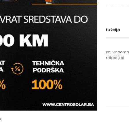
DIMENZIJE
Uporedi
Dodaj na listu želja
SKU:
N/A
Kategorije:
Pocinčani program
,
Vodomate
Oznake:
cjevasti
,
holender
,
prefabrikat
e