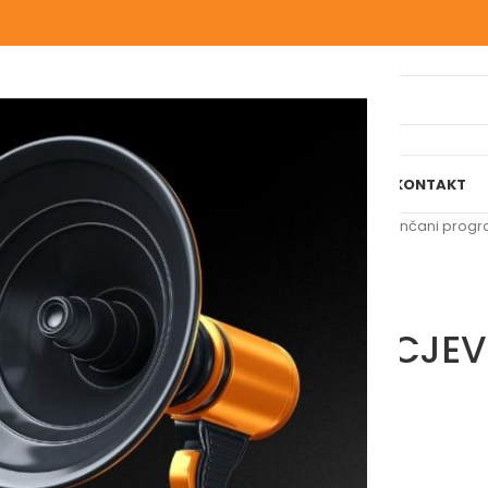
IJELI WEBSHOP
O NAMA
NAŠE USLUGE
BLOG
REFERENCE
KONTAKT
Početna
/
Vodomaterijal
/
Pocinčani prog
HOLENDER CJEV
Molimo vas prijavite se
BRAND