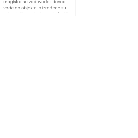
magistralne vodovode i dovod
vode do objekta, a izrađene su
od polietilena visoke gustoće PE-
HD