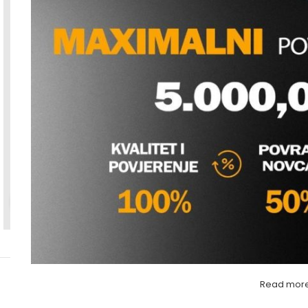
Povećaj sliku
Read mor