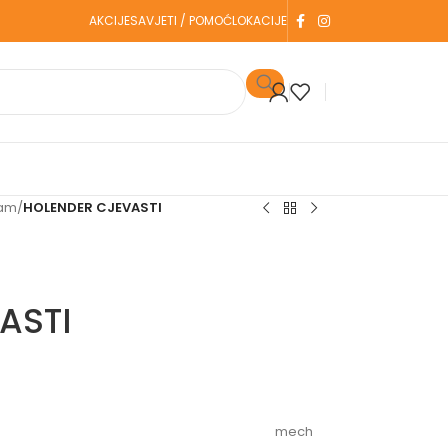
AKCIJE
SAVJETI / POMOĆ
LOKACIJE
ram
/
HOLENDER CJEVASTI
ASTI
mech