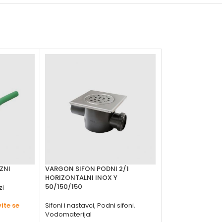
ZNI
VARGON SIFON PODNI 2/1
VARGON SLIVNIK 
HORIZONTALNI INOX Y
VERTIKALNI
50/150/150
zi
Sifoni i nastavci
,
P
ite se
Sifoni i nastavci
,
Podni sifoni
,
Vodomaterijal
Vodomaterijal
vargon