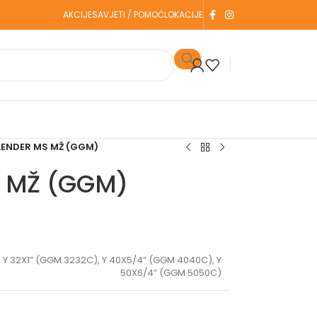
AKCIJE
SAVJETI / POMOĆ
LOKACIJE
LENDER MS MŽ (GGM)
S MŽ (GGM)
,
Y 32X1” (GGM 3232C)
,
Y 40X5/4” (GGM 4040C)
,
Y
50X6/4” (GGM 5050C)