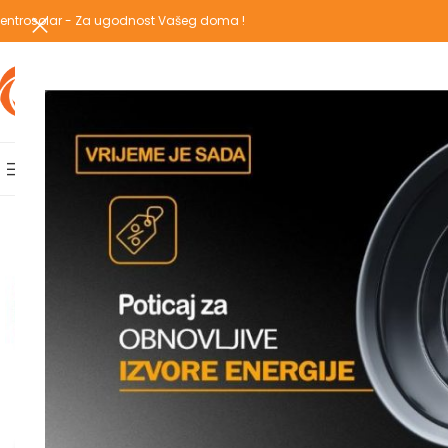
entrosolar - Za ugodnost Vašeg doma !
IZABERI KATEGORIJU
AKCIJSKA PONUDA
POPULARNE KATEGORIJE
POČETNA
PREGLEDAJ C