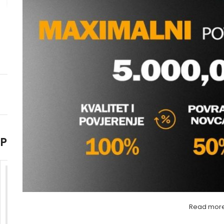
Povećaj sliku
Povezani proizvodi
Read mor