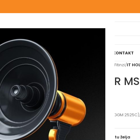
IJELI WEBSHOP
O NAMA
NAŠE USLUGE
BLOG
REFERENCE
KONTAKT
Početna
/
Vodomaterijal
/
PPR Fitinzi
/
IT HO
IT HOLENDER M
Molimo vas prijavite se
Y 25X3/4” (GGM 2525C)
DIMENZIJE
Uporedi
Dodaj na listu želja