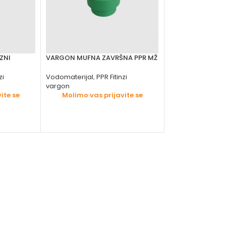
ZNI
VARGON MUFNA ZAVRŠNA PPR MŽ
VARGON MUFNA Z
zi
Vodomaterijal
,
PPR Fitinzi
Vodomaterijal
,
PP
vargon
vargon
ite se
Molimo vas prijavite se
Molimo vas 