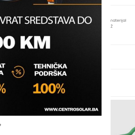
SKU:
N/A
Kategorije:
PPR Fitinzi
,
Vodomaterijal
Oznake:
GGM
,
holender
,
IT
,
MŽ
e