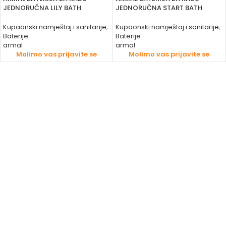
JEDNORUČNA LILY BATH
JEDNORUČNA START BATH
Kupaonski namještaj i sanitarije
,
Kupaonski namještaj i sanitarije
,
Baterije
Baterije
armal
armal
Molimo vas prijavite se
Molimo vas prijavite se