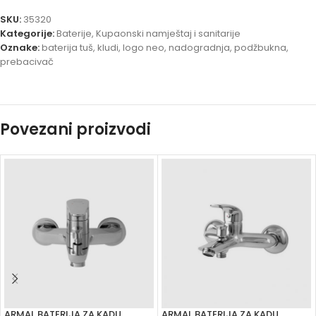
SKU:
35320
Kategorije:
Baterije
,
Kupaonski namještaj i sanitarije
Oznake:
baterija tuš
,
kludi
,
logo neo
,
nadogradnja
,
podžbukna
,
prebacivač
Povezani proizvodi
ARMAL BATERIJA ZA KADU
ARMAL BATERIJA ZA KADU