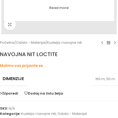
Read more
Povećaj sliku
Početna
/
Ostalo - Materijal
/
Kudelja i navojne niti
NAVOJNA NIT LOCTITE
Molimo vas prijavite se
DIMENZIJE
160 m
,
50 m
Uporedi
Dodaj na listu želja
SKU:
N/A
Kategorije:
Kudelja i navojne niti
,
Ostalo - Materijal