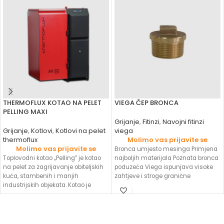
THERMOFLUX KOTAO NA PELET
VIEGA ČEP BRONCA
PELLING MAXI
Grijanje
,
Fitinzi
,
Navojni fitinzi
Grijanje
,
Kotlovi
,
Kotlovi na pelet
viega
thermoflux
Molimo vas prijavite se
Molimo vas prijavite se
Bronca umjesto mesinga Primjena
Toplovodni kotao „Pelling” je kotao
najboljih materijala Poznata bronca
na pelet za zagrijavanje obiteljskih
poduzeća Viega ispunjava visoke
kuća, stambenih i manjih
zahtjeve i stroge granične
industrijskih objekata. Kotao je
vrijednosti domaće i međunarodne
modernog dizajna