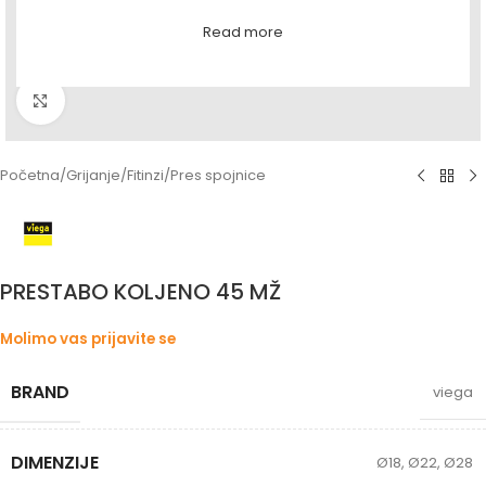
Read more
Povećaj sliku
Početna
/
Grijanje
/
Fitinzi
/
Pres spojnice
PRESTABO KOLJENO 45 MŽ
Molimo vas prijavite se
BRAND
viega
DIMENZIJE
Ø18
,
Ø22
,
Ø28