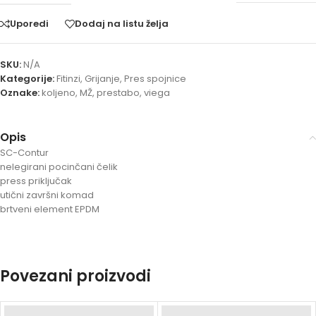
Uporedi
Dodaj na listu želja
SKU:
N/A
Kategorije:
Fitinzi
,
Grijanje
,
Pres spojnice
Oznake:
koljeno
,
MŽ
,
prestabo
,
viega
Opis
SC-Contur
nelegirani pocinčani čelik
press priključak
utični završni komad
brtveni element EPDM
Povezani proizvodi