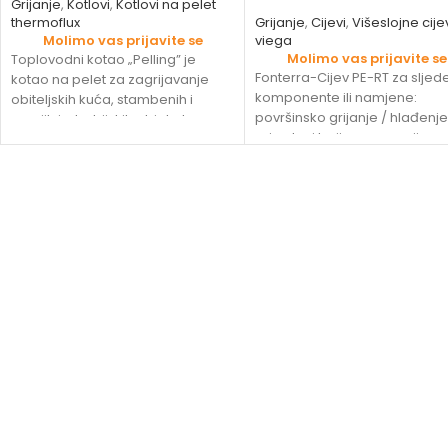
Grijanje
,
Kotlovi
,
Kotlovi na pelet
thermoflux
Grijanje
,
Cijevi
,
Višeslojne cije
Molimo vas prijavite se
viega
Molimo vas prijavite se
Toplovodni kotao „Pelling” je
Fonterra-Cijev PE-RT za slje
kotao na pelet za zagrijavanje
komponente ili namjene:
obiteljskih kuća, stambenih i
površinsko grijanje / hlađenje
manjih industrijskih objekata.
prirodnoj boji osnovna cijev 
Kotao je modernog dizajna
polietilena prema DIN EN ISO