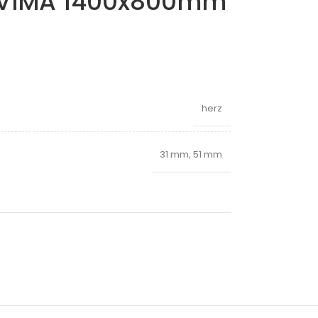
OVIMA 1400x800mm
herz
31 mm
,
51 mm