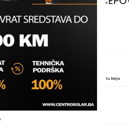
FOLIJOM I ČEP
HERZ
Molimo vas prijavite se
BRAND
DIMENZIJE
Uporedi
Dodaj na listu želja
SKU:
N/A
Kategorije:
Grijanje
,
Rasteri
Oznaka:
raster
e