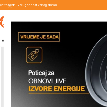
entrosolar - Za ugodnost Vašeg doma !
IZABERI KATEGORIJU
AKCIJSKA PONUDA
POPULARNE KATEGORIJE
POČETNA
PREGLEDAJ C