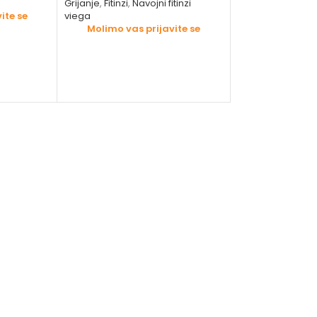
Grijanje
,
Fitinzi
,
Navojni fitinzi
viega
ite se
viega
Molimo vas 
Molimo vas prijavite se