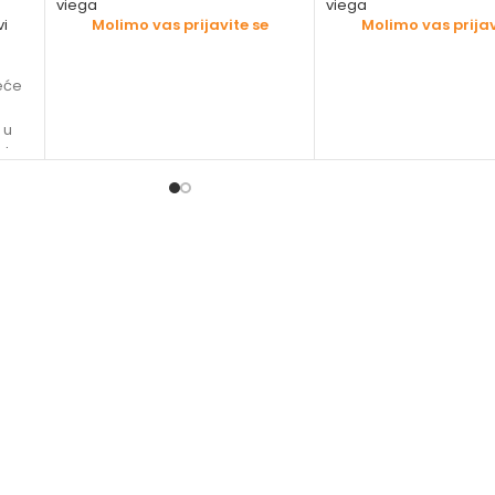
viega
viega
vi
Molimo vas prijavite se
Molimo vas prijav
deće
 u
od