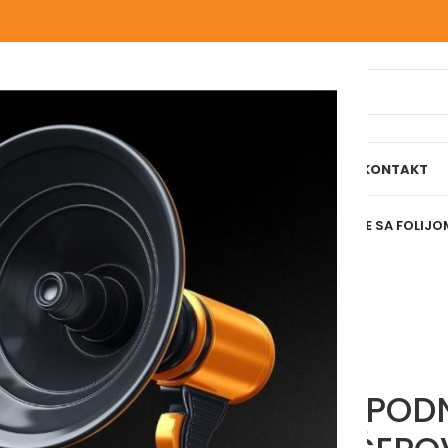
IJELI WEBSHOP
O NAMA
NAŠE USLUGE
BLOG
REFERENCE
KONTAKT
Početna
/
Grijanje
/
Rasteri
/
RASTER ZA PODNO GRIJANJE SA FOLIJO
RASTER ZA POD