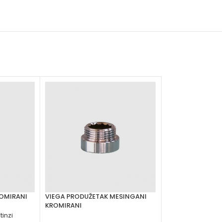
ROMIRANI
VIEGA PRODUŽETAK MESINGANI
VIEGA T KOMAD 
KROMIRANI
tinzi
Grijanje
,
Fitinzi
,
Nav