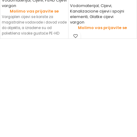
Vodomaterijal
,
Cijevi
,
PEHD Cijevi
vargon
Vodomaterijal
,
Cijevi
,
Molimo vas prijavite se
Kanalizacione cijevi i spojni
elementi
,
Glatke cijevi
Vargoplen cijevi se koriste za
vargon
magistralne vodovode i dovod vode
Molimo vas prijavite se
do objekta, a izrađene su od
polietilena visoke gustoće PE-HD