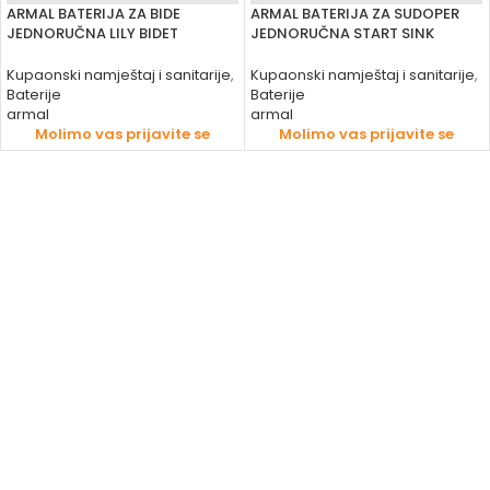
ARMAL BATERIJA ZA BIDE
ARMAL BATERIJA ZA SUDOPER
JEDNORUČNA LILY BIDET
JEDNORUČNA START SINK
Kupaonski namještaj i sanitarije
,
Kupaonski namještaj i sanitarije
,
Baterije
Baterije
armal
armal
Molimo vas prijavite se
Molimo vas prijavite se