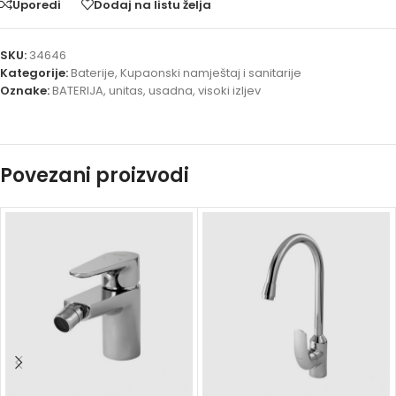
Uporedi
Dodaj na listu želja
SKU:
34646
Kategorije:
Baterije
,
Kupaonski namještaj i sanitarije
Oznake:
BATERIJA
,
unitas
,
usadna
,
visoki izljev
Povezani proizvodi