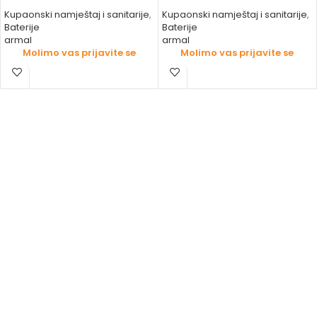
Kupaonski namještaj i sanitarije
,
Kupaonski namještaj i sanitarije
,
Baterije
Baterije
armal
armal
Molimo vas prijavite se
Molimo vas prijavite se