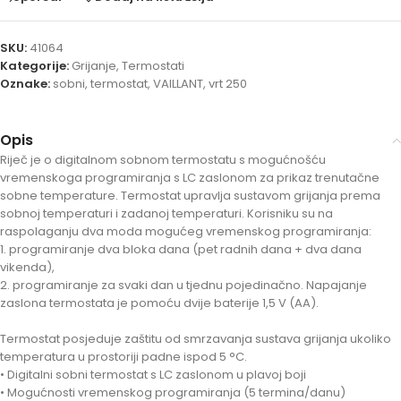
SKU:
41064
Kategorije:
Grijanje
,
Termostati
Oznake:
sobni
,
termostat
,
VAILLANT
,
vrt 250
Opis
Riječ je o digitalnom sobnom termostatu s mogućnošću
vremenskoga programiranja s LC zaslonom za prikaz trenutačne
sobne temperature. Termostat upravlja sustavom grijanja prema
sobnoj temperaturi i zadanoj temperaturi. Korisniku su na
raspolaganju dva moda mogućeg vremenskog programiranja:
1. programiranje dva bloka dana (pet radnih dana + dva dana
vikenda),
2. programiranje za svaki dan u tjednu pojedinačno. Napajanje
zaslona termostata je pomoću dvije baterije 1,5 V (AA).
Termostat posjeduje zaštitu od smrzavanja sustava grijanja ukoliko
temperatura u prostoriji padne ispod 5 °C.
• Digitalni sobni termostat s LC zaslonom u plavoj boji
• Mogućnosti vremenskog programiranja (5 termina/danu)