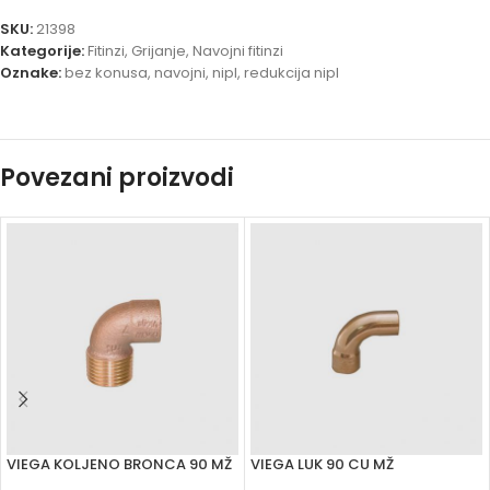
SKU:
21398
Kategorije:
Fitinzi
,
Grijanje
,
Navojni fitinzi
Oznake:
bez konusa
,
navojni
,
nipl
,
redukcija nipl
Povezani proizvodi
VIEGA KOLJENO BRONCA 90 MŽ
VIEGA LUK 90 CU MŽ