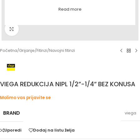
Read more
Povećaj sliku
Početna
/
Grijanje
/
Fitinzi
/
Navojni fitinzi
VIEGA REDUKCIJA NIPL 1/2”-1/4” BEZ KONUSA
Molimo vas prijavite se
BRAND
viega
Uporedi
Dodaj na listu želja