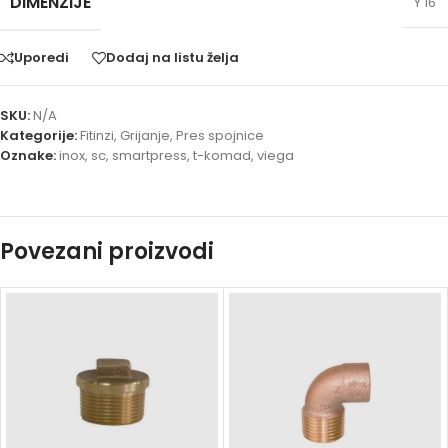
DIMENZIJE
Y 16
Uporedi
Dodaj na listu želja
SKU:
N/A
Kategorije:
Fitinzi
,
Grijanje
,
Pres spojnice
Oznake:
inox
,
sc
,
smartpress
,
t-komad
,
viega
Povezani proizvodi