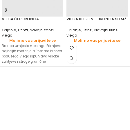
VIEGA ČEP BRONCA
VIEGA KOLJENO BRONCA 90 MŽ
Grijanje
,
Fitinzi
,
Navojni fitinzi
Grijanje
,
Fitinzi
,
Navojni fitinzi
viega
viega
Molimo vas prijavite se
Molimo vas prijavite se
Bronca umjesto mesinga Primjena
najboljih materijala Poznata bronca
poduzeća Viega ispunjava visoke
zahtjeve i stroge granične
vrijednosti domaće i međunarodne