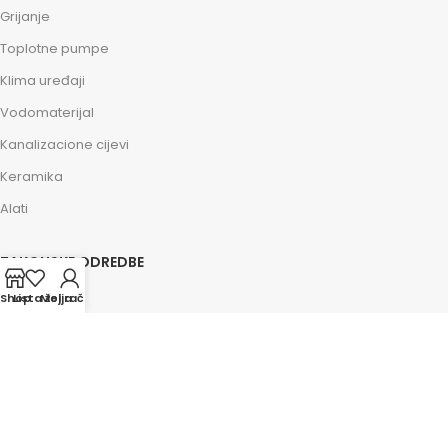
Grijanje
Toplotne pumpe
Klima uređaji
Vodomaterijal
Kanalizacione cijevi
Keramika
Alati
ZAKONSKE ODREDBE
Impressum
Shop
Lista želja
Moj račun
Kolačići
Politika privatnosti
Osnovni uslovi
Savjeti i pomoć