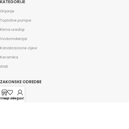
KATEGORIJE
Grijanje
Toplotne pumpe
Klima uređaji
Vodomaterijal
Kanalizacione cijevi
Keramika
Alati
ZAKONSKE ODREDBE
Impressum
Shop
Lista želja
Moj račun
Kolačići
Politika privatnosti
Osnovni uslovi
Savjeti i pomoć