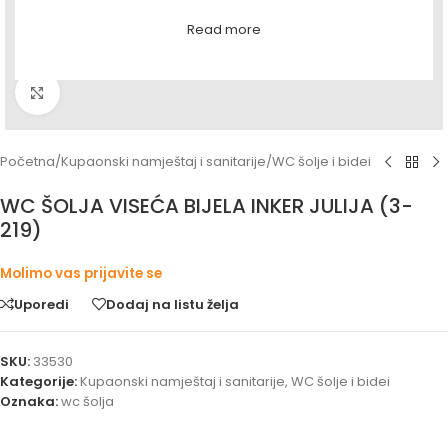
Read more
Povećaj sliku
Početna
/
Kupaonski namještaj i sanitarije
/
WC šolje i bidei
WC ŠOLJA VISEĆA BIJELA INKER JULIJA (3-
219)
Molimo vas prijavite se
Uporedi
Dodaj na listu želja
SKU:
33530
Kategorije:
Kupaonski namještaj i sanitarije
,
WC šolje i bidei
Oznaka:
wc šolja