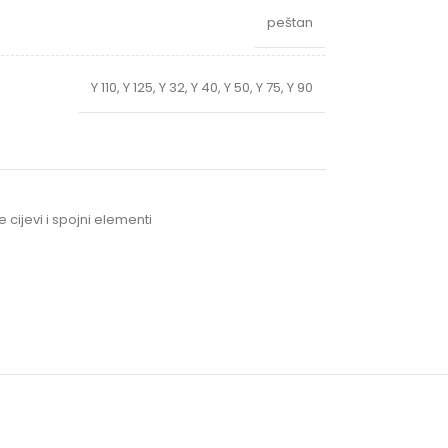
peštan
Y 110
,
Y 125
,
Y 32
,
Y 40
,
Y 50
,
Y 75
,
Y 90
 cijevi i spojni elementi