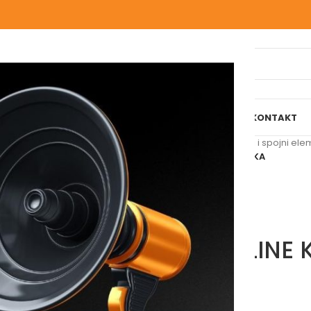
IJELI WEBSHOP
O NAMA
NAŠE USLUGE
BLOG
REFERENCE
KONTAKT
Početna
/
Kanalizacione cijevi i spojni ele
PEŠTAN S-LINE KLIZNA SPOJKA
PEŠTAN S-LINE 
Molimo vas prijavite se