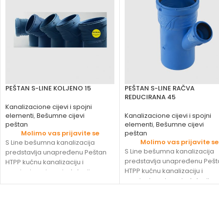
PEŠTAN S-LINE KOLJENO 15
PEŠTAN S-LINE RAČVA
REDUCIRANA 45
Kanalizacione cijevi i spojni
elementi
,
Bešumne cijevi
Kanalizacione cijevi i spojni
peštan
elementi
,
Bešumne cijevi
Molimo vas prijavite se
peštan
Molimo vas prijavite se
S Line bešumna kanalizacija
S Line bešumna kanalizacija
predstavlja unapređenu Peštan
predstavlja unapređenu Pešt
HTPP kućnu kanalizaciju i
HTPP kućnu kanalizaciju i
namjenjena je za instalaciju na
namjenjena je za instalaciju 
mjestima gdje se zvučna
mjestima gdje se zvučna