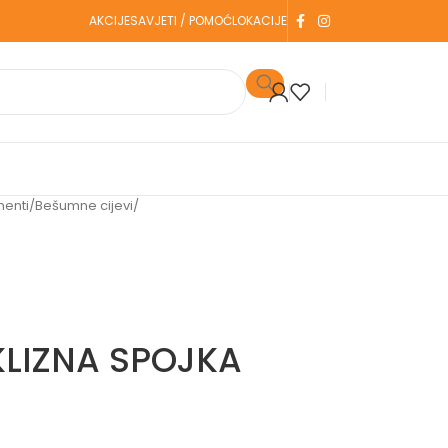
AKCIJE
SAVJETI / POMOĆ
LOKACIJE
menti
/
Bešumne cijevi
/
KLIZNA SPOJKA