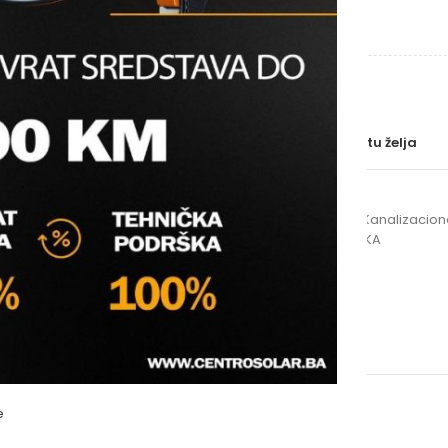
BRAND
DIMENZIJE
Uporedi
Dodaj na listu želja
SKU:
N/A
Kategorije:
Bešumne cijevi
,
Kanalizacione
Oznake:
PEŠTAN
,
s line
,
SPOJKA
OPIS
e