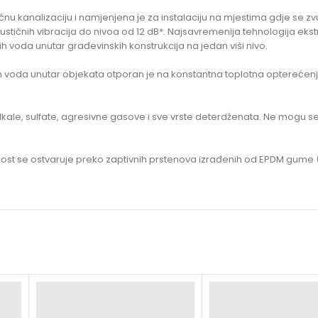
 kanalizaciju i namjenjena je za instalaciju na mjestima gdje se zvuč
h vibracija do nivoa od 12 dB*. Najsavremenija tehnologija ekstruzij
h voda unutar građevinskih konstrukcija na jedan viši nivo.
ih voda unutar objekata otporan je na konstantna toplotna opterećenj
ne, alkale, sulfate, agresivne gasove i sve vrste deterdženata. Ne mogu 
snost se ostvaruje preko zaptivnih prstenova izrađenih od EPDM gume (E