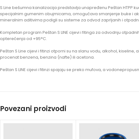
S Line bešumna kanalizacija predstavlja unapređenu Peštan HTPP kućnu
specijalnim gumenim obujmicama, omogućava smanjenje buke i akustični
mineralnim aditivima podigli su sisteme za odvod zaprljanih i otpadni
Kompletan program Peštan S LINE cijevi i fitinga za odvodnju otpadn
opterećenja od +95°C.
Peštan S Line cijevi i fitinzi otporni su na slanu vodu, alkohol, kiseli
procenat benzena, benzina (nafte) ili acetona.
Peštan S LINE cijevi i fitinzi spajaju se preko mufova, a vodonepropu
Povezani proizvodi