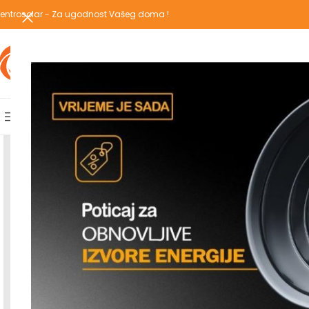
entrosolar - Za ugodnost Vašeg doma !
IZABERI KATEGORIJU
AKCIJSKA PONUDA
POPULARNE KATEGORIJE
POČETNA
PREGLEDAJ C