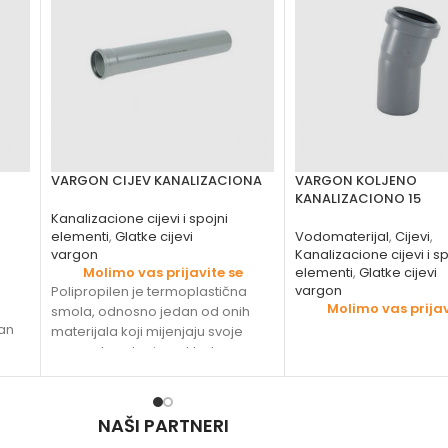
VARGON CIJEV KANALIZACIONA
VARGON KOLJENO
KANALIZACIONO 15
Kanalizacione cijevi i spojni
elementi
,
Glatke cijevi
Vodomaterijal
,
Cijevi
,
vargon
Kanalizacione cijevi i sp
Molimo vas prijavite se
elementi
,
Glatke cijevi
vargon
Polipropilen je termoplastična
Molimo vas prijav
smola, odnosno jedan od onih
an
materijala koji mijenjaju svoje
agregatno stanje u skladu s
na
toplinom. Pozitivna svojstva
NAŠI PARTNERI