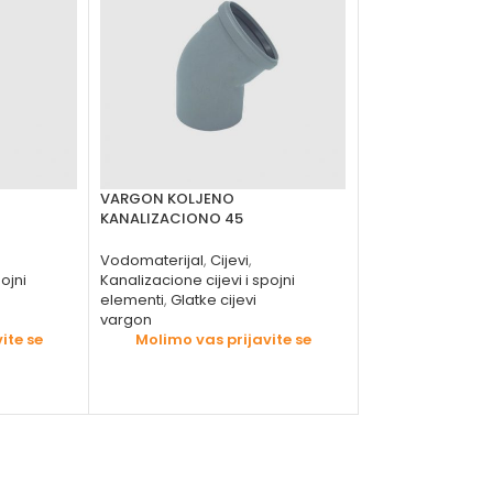
VARGON KOLJENO
VARGON RAČVA 
KANALIZACIONO 45
45
Vodomaterijal
,
Cijevi
,
Kanalizacione cije
ojni
Kanalizacione cijevi i spojni
elementi
,
Glatke c
elementi
,
Glatke cijevi
vargon
vargon
Molimo vas 
ite se
Molimo vas prijavite se