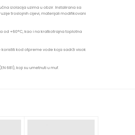
na izolacija uzima u obzir. Instalirana sa
e troslojnih cijevi, materijali modifikovani
a od +60°C, kao i na kratkotrajna toplotna
se koristiti kod otpreme vode koja sadrži visok
N 681), koji su umetnuti u muf.