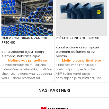
CIJEV KORUGIRANA VANJSKI
PEŠTAN S-LINE KOLJENO 90
PREČNIK
Kanalizacione cijevi i spojni
Kanalizacione cijevi i spojni
elementi
,
Bešumne cijevi
elementi
,
Rebraste cijevi
peštan
Molimo vas prijavite se
Molimo vas prijavite se
Glavne karakteristike: – odlične
S Line bešumna kanalizacija
hidraulične karakteristike; – odlična
predstavlja unapređenu Peštan
otpornost na agresivnu i zagađenu
HTPP kućnu kanalizaciju i
vodu; – dobra otpornost na
namjenjena je za instalaciju na
mehanička kretanja
mjestima gdje se zvučna
NAŠI PARTNERI