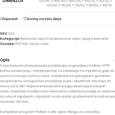
DIMENZIJE
125/90
,
Y 160/110
,
Y 160/125
,
Y 40/32
,
Y 50/32
,
Y
50/40
,
Y 75/40
,
Y 75/50
,
Y 90/50
,
Y 90/75
Uporedi
Dodaj na listu želja
SKU:
N/A
Kategorije:
Bešumne cijevi
,
Kanalizacione cijevi i spojni elementi
Oznake:
PEŠTAN
,
račva
,
s line
Opis
S Line bešumna kanalizacija predstavlja unapređenu Peštan HTPP
kućnu kanalizaciju i namjenjena je za instalaciju na mjestima gdje se
zvučna izolacija uzima u obzir. Instalirana sa specijalnim gumenim
obujmicama, omogućava smanjenje buke i akustičnih vibracija do
nivoa od 12 dB*. Najsavremenija tehnologija ekstruzije troslojnih
cijevi, materijali modifikovani mineralnim aditivima podigli su sisteme
za odvod zaprljanih i otpadnih voda unutar građevinskih konstrukcija
na jedan viši nivo.
Kompletan program Peštan S LINE cijevi i fitinga za odvodnju