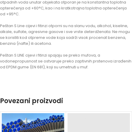
otpadnih voda unutar objekata otporan je na konstantna toplotna
opterećenja od +60°C, kao i na kratkotrajna toplotna opterećenja
od +95°C.
Peštan S Line cijevi i fitinzi otporni su na slanu vodu, alkohol, kiseline,
alkale, sulfate, agresivne gasove i sve vrste deterdženata. Ne mogu
se koristiti kod otpreme vode koja sadrži visok procenat benzena,
benzina (nafte) ili acetona.
Peštan S LINE cijevi i fitinzi spajaju se preko mufova, a
vodonepropusnost se ostvaruje preko zaptivnih prstenova izrađenih
od EPDM gume (EN 681), koji su umetnuti u muf.
Povezani proizvodi