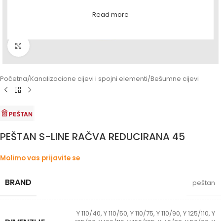
Read more
Povećaj sliku
Početna
/
Kanalizacione cijevi i spojni elementi
/
Bešumne cijevi
PEŠTAN S-LINE RAČVA REDUCIRANA 45
Molimo vas prijavite se
BRAND
peštan
Y 110/40
,
Y 110/50
,
Y 110/75
,
Y 110/90
,
Y 125/110
,
Y