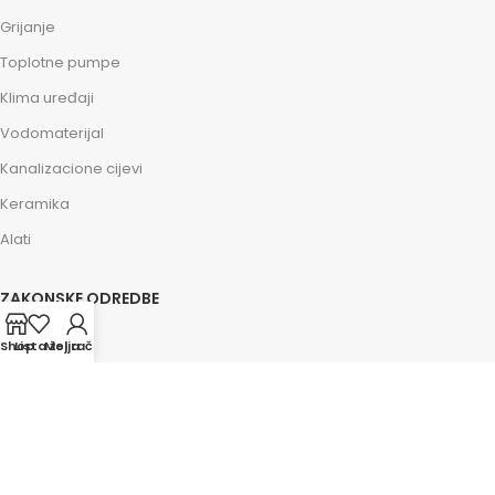
Grijanje
Toplotne pumpe
Klima uređaji
Vodomaterijal
Kanalizacione cijevi
Keramika
Alati
ZAKONSKE ODREDBE
Impressum
Shop
Lista želja
Moj račun
Kolačići
Politika privatnosti
Osnovni uslovi
Savjeti i pomoć