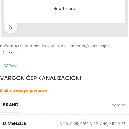
Read more
Povećaj sliku
Početna
/
Kanalizacione cijevi i spojni elementi
/
Glatke cijevi
VARGON ČEP KANALIZACIONI
Molimo vas prijavite se
BRAND
vargon
DIMENZIJE
Y 110
,
Y 125
,
Y 160
,
Y 32
,
Y 40
,
Y 50
,
Y 75