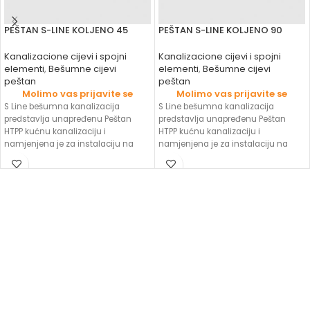
PEŠTAN S-LINE KOLJENO 45
PEŠTAN S-LINE KOLJENO 90
Kanalizacione cijevi i spojni
Kanalizacione cijevi i spojni
elementi
,
Bešumne cijevi
elementi
,
Bešumne cijevi
peštan
peštan
Molimo vas prijavite se
Molimo vas prijavite se
S Line bešumna kanalizacija
S Line bešumna kanalizacija
predstavlja unapređenu Peštan
predstavlja unapređenu Peštan
HTPP kućnu kanalizaciju i
HTPP kućnu kanalizaciju i
namjenjena je za instalaciju na
namjenjena je za instalaciju na
mjestima gdje se zvučna
mjestima gdje se zvučna