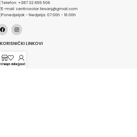
Telefon: +387 32 655 506
E-mail: centrosolar.tesanj@gmail.com
Ponedjeljak - Nedjelja: 07:00h - 16:00h
KORISNIČKI LINKOVI
O nama
Naše usluge
Shop
Lista želja
Moj račun
Lokacije
Kontakt
Novosti
Akcije
KATEGORIJE
Grijanje