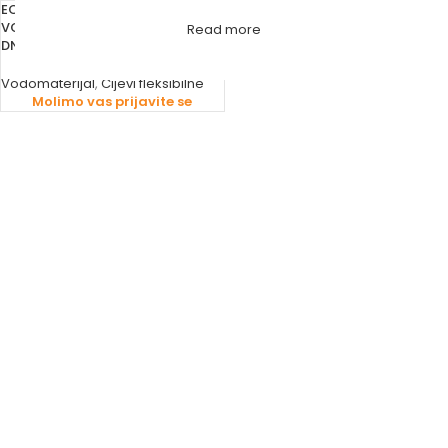
ECOFLEX CIJEV VEZNA ZA
VODOKOTLIĆ INOX 3/8”-3/8”
Read more
DN10
Vodomaterijal
,
Cijevi fleksibilne
Molimo vas prijavite se