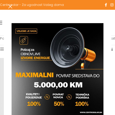
Centrosolar - Za ugodnost Vašeg doma
Početna
/
Proizvodi označeni “3/8"”
Prikazuje se jedan rezultat
Show sidebar