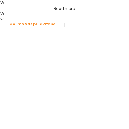
VARGON KOLJENO PPR 45 MŽ
Read more
Vodomaterijal
,
PPR Fitinzi
vargon
Molimo vas prijavite se