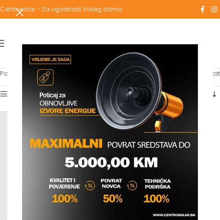
Centrosolar - Za ugodnost Vašeg doma
Početna
/
Proizvodi označeni “60cm”
Prikazuje se jedan rezultat
Show sidebar