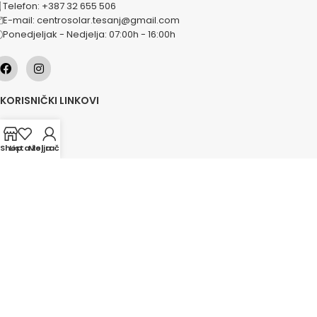
Telefon: +387 32 655 506
E-mail: centrosolar.tesanj@gmail.com
Ponedjeljak - Nedjelja: 07:00h - 16:00h
KORISNIČKI LINKOVI
O nama
Naše usluge
Shop
Lista želja
Moj račun
Lokacije
Kontakt
Novosti
Akcije
KATEGORIJE
Grijanje