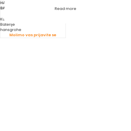
HANSGROHE CRIJEVO ZA TUŠ
BATERIJU 160 cm KROM ISIFLEX B
Read more
Kupaonski namještaj i sanitarije
,
Baterije
hansgrohe
Molimo vas prijavite se